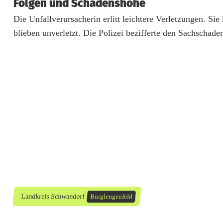
Folgen und Schadenshöhe
c
Die Unfallverursacherin erlitt leichtere Verletzungen. S
h
blieben unverletzt. Die Polizei bezifferte den Sachschade
t
v
e
r
l
e
t
z
Landkreis Schwandorf
Burglengenfeld
t
b