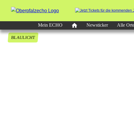
Mein ECHO
Newsticker
Alle Ort
BLAULICHT