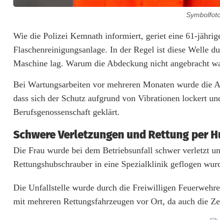
Symbolfoto
S
Wie die Polizei Kemnath informiert, geriet eine 61-jährig
Flaschenreinigungsanlage. In der Regel ist diese Welle 
c
Maschine lag. Warum die Abdeckung nicht angebracht war
h
Bei Wartungsarbeiten vor mehreren Monaten wurde die Ab
w
dass sich der Schutz aufgrund von Vibrationen lockert u
e
Berufsgenossenschaft geklärt.
r
Schwere Verletzungen und Rettung per 
e
Die Frau wurde bei dem Betriebsunfall schwer verletzt un
Rettungshubschrauber in eine Spezialklinik geflogen wur
r
B
Die Unfallstelle wurde durch die Freiwilligen Feuerwe
mit mehreren Rettungsfahrzeugen vor Ort, da auch die Z
e