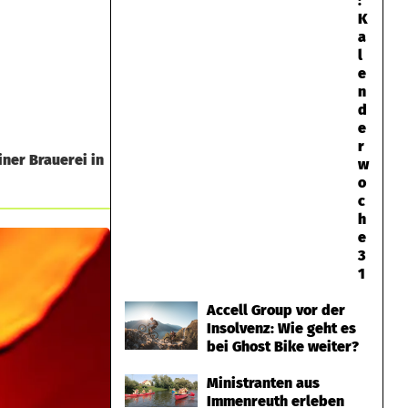
:
K
a
l
e
n
d
e
r
ner Brauerei in
w
o
c
h
e
3
1
Accell Group vor der
Insolvenz: Wie geht es
bei Ghost Bike weiter?
Ministranten aus
Immenreuth erleben