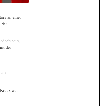
tors an einer
 der
edoch sein,
mit der
inem
 Kreuz war