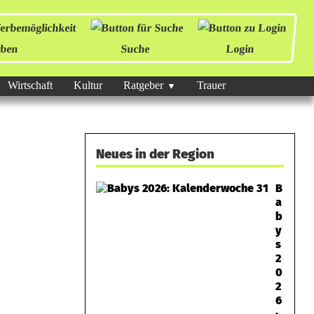
ben
Suche
Login
Wirtschaft
Kultur
Ratgeber
Trauer
Neues in der Region
B
a
b
y
s
2
0
2
6