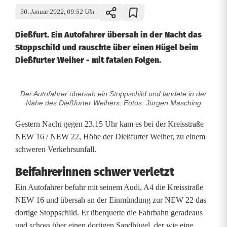
30. Januar 2022, 09:52 Uhr
Dießfurt. Ein Autofahrer übersah in der Nacht das
Stoppschild und rauschte über einen Hügel beim
Dießfurter Weiher - mit fatalen Folgen.
Der Autofahrer übersah ein Stoppschild und landete in der
S
Nähe des Dießfurter Weihers. Fotos: Jürgen Masching
c
Gestern Nacht gegen 23.15 Uhr kam es bei der Kreisstraße
h
NEW 16 / NEW 22, Höhe der Dießfurter Weiher, zu einem
schweren Verkehrsunfall.
w
Beifahrerinnen schwer verletzt
e
Ein Autofahrer befuhr mit seinem Audi, A4 die Kreisstraße
r
NEW 16 und übersah an der Einmündung zur NEW 22 das
e
dortige Stoppschild. Er überquerte die Fahrbahn geradeaus
und schoss über einen dortigen Sandhügel, der wie eine