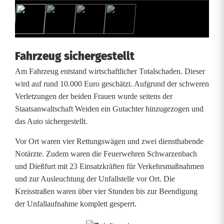
e
ß
f
Fahrzeug sichergestellt
u
Am Fahrzeug entstand wirtschaftlicher Totalschaden. Dieser
r
wird auf rund 10.000 Euro geschätzt. Aufgrund der schweren
Verletzungen der beiden Frauen wurde seitens der
t
Staatsanwaltschaft Weiden ein Gutachter hinzugezogen und
:
das Auto sichergestellt.
D
Vor Ort waren vier Rettungswägen und zwei diensthabende
Notärzte. Zudem waren die Feuerwehren Schwarzenbach
r
und Dießfurt mit 23 Einsatzkräften für Verkehrsmaßnahmen
e
und zur Ausleuchtung der Unfallstelle vor Ort. Die
Kreisstraßen waren über vier Stunden bis zur Beendigung
i
der Unfallaufnahme komplett gesperrt.
V