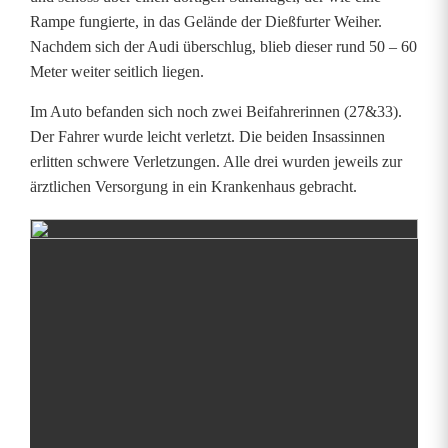
r
Rampe fungierte, in das Gelände der Dießfurter Weiher.
U
Nachdem sich der Audi überschlug, blieb dieser rund 50 – 60
Meter weiter seitlich liegen.
n
Im Auto befanden sich noch zwei Beifahrerinnen (27&33).
f
Der Fahrer wurde leicht verletzt. Die beiden Insassinnen
a
erlitten schwere Verletzungen. Alle drei wurden jeweils zur
ärztlichen Versorgung in ein Krankenhaus gebracht.
l
l
b
e
i
D
i