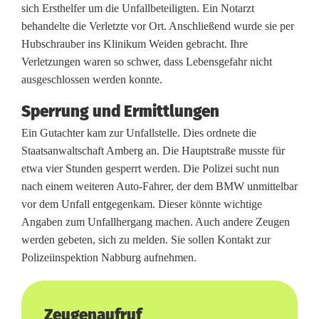
r
sich Ersthelfer um die Unfallbeteiligten. Ein Notarzt
behandelte die Verletzte vor Ort. Anschließend wurde sie per
V
Hubschrauber ins Klinikum Weiden gebracht. Ihre
e
Verletzungen waren so schwer, dass Lebensgefahr nicht
ausgeschlossen werden konnte.
r
Sperrung und Ermittlungen
k
Ein Gutachter kam zur Unfallstelle. Dies ordnete die
e
Staatsanwaltschaft Amberg an. Die Hauptstraße musste für
h
etwa vier Stunden gesperrt werden. Die Polizei sucht nun
nach einem weiteren Auto-Fahrer, der dem BMW unmittelbar
r
vor dem Unfall entgegenkam. Dieser könnte wichtige
s
Angaben zum Unfallhergang machen. Auch andere Zeugen
werden gebeten, sich zu melden. Sie sollen Kontakt zur
u
Polizeiinspektion Nabburg aufnehmen.
n
f
Zeugenaufruf