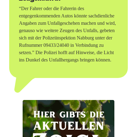
a
“Der Fahrer oder die Fahrerin des
l
entgegenkommenden Autos könnte sachdienliche
Angaben zum Unfallgeschehen machen und wird,
l
genauso wie weitere Zeugen des Unfalls, gebeten
sich mit der Polizeiinspektion Nabburg unter der
i
Rufnummer 09433/24040 in Verbindung zu
n
setzen.” Die Polizei hofft auf Hinweise, die Licht
ins Dunkel des Unfallhergangs bringen können.
S
c
h
w
a
r
z