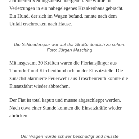
alarmierten Rettungsdienst übergeben. Sie wurde mit
n
Verletzungen in ein nahegelegenes Krankenhaus gebracht.
Ein Hund, der sich im Wagen befand, rannte nach dem
f
Unfall erschrocken nach Hause.
a
l
Die Schleuderspur war auf der Straße deutlich zu sehen.
Foto: Jürgen Masching
l
Mit insgesamt 30 Kräften waren die Floriansjünger aus
m
Thurndorf und Kirchenthumbach an der Einsatzstelle. Die
zunächst alarmierte Feuerwehr aus Troschenreuth konnte die
i
Einsatzfahrt wieder abbrechen.
t
Der Fiat ist total kaputt und musste abgeschleppt werden.
g
Nach etwa einer Stunde konnten die Einsatzkräfte wieder
l
abrücken.
ü
Der Wagen wurde schwer beschädigt und musste