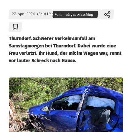
27. April 2024, 15:10 Uhr
Von:
Jürgen Masching
Thurndorf. Schwerer Verkehrsunfall am
Samstagmorgen bei Thurndorf. Dabei wurde eine
Frau verletzt. Ihr Hund, der mit im Wagen war, rennt
vor lauter Schreck nach Hause.
S
c
h
w
e