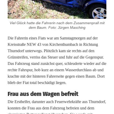
r
e
Viel Glück hatte die Fahrerin nach dem Zusammenprall mit
r
dem Baum. Foto: Jürgen Masching
V
Die Fahrerin eines Fiats war am Samstagmorgen auf der
e
Kreisstraße NEW 43 von Kirchenthumbach in Richtung
Thurndorf unterwegs. Plötzlich kam sie rechts auf den
r
Grünstreifen, verriss das Steuer und fuhr auf die Gegenspur.
k
Das Fahrzeug stand zunächst quer, schleuderte wieder auf die
rechte Fahrspur, hob kurz an einem Wasserdurchlass ab und
e
krachte mit der hinteren Fahrerseite gegen einen Baum. Dort
h
blieb der Fiat total beschädigt liegen.
r
Frau aus dem Wagen befreit
s
Die Ersthelfer, darunter auch Feuerwehrkräfte aus Thurndorf,
konnten die Frau aus dem Fahrzeug befreien und dem
u