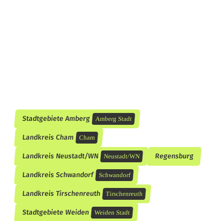
f
o
l
g
r
e
i
Stadtgebiete Amberg
Amberg Stadt
c
Landkreis Cham
Cham
h
Landkreis Neustadt/WN
Regensburg
Neustadt/WN
b
Landkreis Schwandorf
Schwandorf
e
Landkreis Tirschenreuth
Tirschenreuth
e
Stadtgebiete Weiden
Weiden Stadt