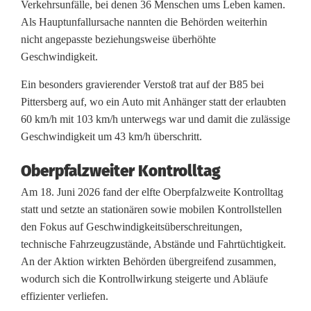
t
Verkehrsunfälle, bei denen 36 Menschen ums Leben kamen.
Als Hauptunfallursache nannten die Behörden weiterhin
L
nicht angepasste beziehungsweise überhöhte
a
Geschwindigkeit.
n
Ein besonders gravierender Verstoß trat auf der B85 bei
Pittersberg auf, wo ein Auto mit Anhänger statt der erlaubten
d
60 km/h mit 103 km/h unterwegs war und damit die zulässige
s
Geschwindigkeit um 43 km/h überschritt.
t
Oberpfalzweiter Kontrolltag
r
Am 18. Juni 2026 fand der elfte Oberpfalzweite Kontrolltag
a
statt und setzte an stationären sowie mobilen Kontrollstellen
den Fokus auf Geschwindigkeitsüberschreitungen,
ß
technische Fahrzeugzustände, Abstände und Fahrtüchtigkeit.
e
An der Aktion wirkten Behörden übergreifend zusammen,
wodurch sich die Kontrollwirkung steigerte und Abläufe
n
effizienter verliefen.