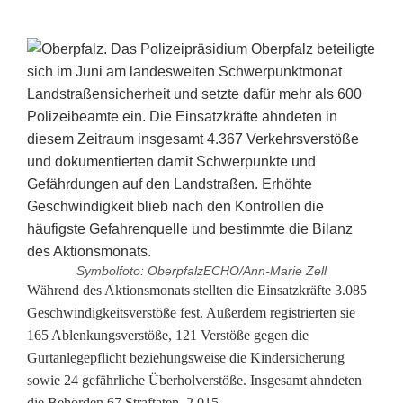
Symbolfoto: OberpfalzECHO/Ann-Marie Zell
S
Während des Aktionsmonats stellten die Einsatzkräfte 3.085
Geschwindigkeitsverstöße fest. Außerdem registrierten sie
c
165 Ablenkungsverstöße, 121 Verstöße gegen die
Gurtanlegepflicht beziehungsweise die Kindersicherung
h
sowie 24 gefährliche Überholverstöße. Insgesamt ahndeten
w
die Behörden 67 Straftaten, 2.015