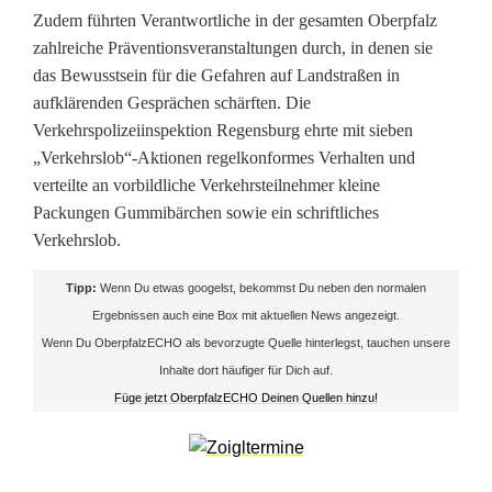
s
Zudem führten Verantwortliche in der gesamten Oberpfalz
i
zahlreiche Präventionsveranstaltungen durch, in denen sie
das Bewusstsein für die Gefahren auf Landstraßen in
c
aufklärenden Gesprächen schärften. Die
h
Verkehrspolizeiinspektion Regensburg ehrte mit sieben
„Verkehrslob“-Aktionen regelkonformes Verhalten und
e
verteilte an vorbildliche Verkehrsteilnehmer kleine
Packungen Gummibärchen sowie ein schriftliches
r
Verkehrslob.
h
Tipp:
Wenn Du etwas googelst, bekommst Du neben den normalen
e
Ergebnissen auch eine Box mit aktuellen News angezeigt.
i
Wenn Du OberpfalzECHO als bevorzugte Quelle hinterlegst, tauchen unsere
Inhalte dort häufiger für Dich auf.
t
Füge jetzt OberpfalzECHO Deinen Quellen hinzu!
e
r