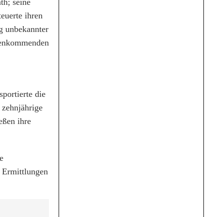
th; seine
euerte ihren
ng unbekannter
gegenkommenden
portierte die
 zehnjährige
eßen ihre
e
e Ermittlungen