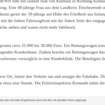
adt/WN fuhr mit seinem Seat von Kulmain in Richtung Kemna
eug. Eine 48-jährige Frau aus dem Landkreis Tirschenreuth st
ain geriet der 39-jährige auf Höhe des Friedhofs aus bisla
e mit der linken Fahrzeugfront mit der linken Seite des ent
che stehen und waren nicht mehr fahrbereit.
gesamt circa 25.000 bis 30.000 Euro. Ein Rettungswagen trans
mliegendes Krankenhaus. Zudem brachte ein Rettungswagen das
hwister vorsorglich in eine Kinderklinik. Die Beteiligten li
or Ort, leitete den Verkehr um und reinigte die Fahrbahn. Di
für etwa eine Stunde. Die Polizeiinspektion Kemnath nahm di
en den normalen Ergebnissen auch eine Box mit aktuellen News angezeigt.