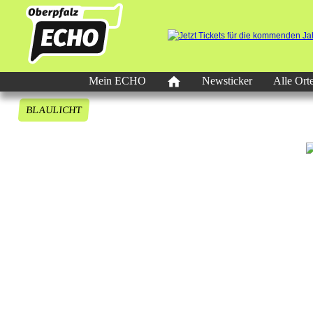
Mein ECHO
Newsticker
Alle Ort
BLAULICHT