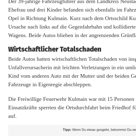
Der 39-jährige Fahrzeugführer aus dem Landkreis Neust
a
Ehefrau und drei Kinder befanden sich ebenfalls im Fahrz
l
Opel in Richtung Kulmain. Kurz nach dem Ortsschild Kulm
l
Ursache nach links auf die Gegenfahrbahn und kollidiert
Wagens. Beide Autos blieben in der angrenzenden Grünflä
b
Wirtschaftlicher Totalschaden
e
Beide Autos hatten wirtschaftlichen Totalschaden von ins
i
Unfallverursacherin mit leichten Verletzungen in ein u
K
Kind vom anderen Auto mit der Mutter und der beiden Gesc
u
Fahrzeuge in Eigenregie abschleppen.
l
Die Freiwillige Feuerwehr Kulmain war mit 15 Personen v
m
Einsatzkräfte sperrten die Ortsdurchfahrt beim Friedhof 
auf.
a
i
Tipp:
Wenn Du etwas googelst, bekommst Du neb