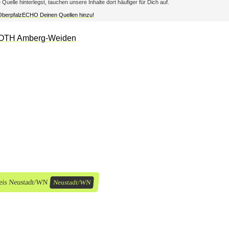
lle hinterlegst, tauchen unsere Inhalte dort häufiger für Dich auf.
 OberpfalzECHO Deinen Quellen hinzu!
eis Neustadt/WN
Neustadt/WN