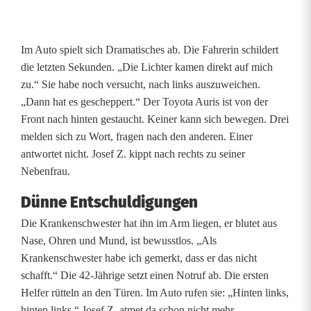
t
z
Im Auto spielt sich Dramatisches ab. Die Fahrerin schildert
t
die letzten Sekunden. „Die Lichter kamen direkt auf mich
e
zu.“ Sie habe noch versucht, nach links auszuweichen.
„Dann hat es gescheppert.“ Der Toyota Auris ist von der
s
Front nach hinten gestaucht. Keiner kann sich bewegen. Drei
A
melden sich zu Wort, fragen nach den anderen. Einer
antwortet nicht. Josef Z. kippt nach rechts zu seiner
u
Nebenfrau.
t
Dünne Entschuldigungen
o
Die Krankenschwester hat ihn im Arm liegen, er blutet aus
Nase, Ohren und Mund, ist bewusstlos. „Als
Krankenschwester habe ich gemerkt, dass er das nicht
schafft.“ Die 42-Jährige setzt einen Notruf ab. Die ersten
Helfer rütteln an den Türen. Im Auto rufen sie: „Hinten links,
hinten links.“ Josef Z. atmet da schon nicht mehr.