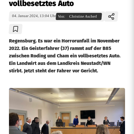
vollbesetztes Auto
04. Januar 2024, 13:04 Uhr
Von:
Christine Ascherl
Regensburg. Es war ein Horrorunfall im November
2022. Ein Geisterfahrer (37) rammt auf der B85
zwischen Roding und Cham ein vollbesetztes Auto.
Ein Landwirt aus dem Landkreis Neustadt/WN
stirbt. Jetzt steht der Fahrer vor Gericht.
S
i
e
w