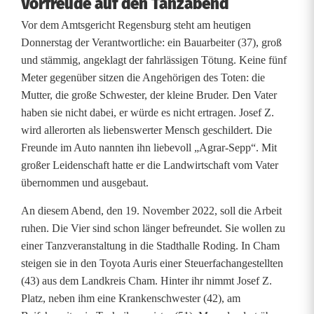
Vorfreude auf den Tanzabend
g
Vor dem Amtsgericht Regensburg steht am heutigen
z
Donnerstag der Verantwortliche: ein Bauarbeiter (37), groß
und stämmig, angeklagt der fahrlässigen Tötung. Keine fünf
u
Meter gegenüber sitzen die Angehörigen des Toten: die
m
Mutter, die große Schwester, der kleine Bruder. Den Vater
haben sie nicht dabei, er würde es nicht ertragen. Josef Z.
T
wird allerorten als liebenswerter Mensch geschildert. Die
a
Freunde im Auto nannten ihn liebevoll „Agrar-Sepp“. Mit
großer Leidenschaft hatte er die Landwirtschaft vom Vater
n
übernommen und ausgebaut.
z
An diesem Abend, den 19. November 2022, soll die Arbeit
:
ruhen. Die Vier sind schon länger befreundet. Sie wollen zu
einer Tanzveranstaltung in die Stadthalle Roding. In Cham
G
steigen sie in den Toyota Auris einer Steuerfachangestellten
e
(43) aus dem Landkreis Cham. Hinter ihr nimmt Josef Z.
Platz, neben ihm eine Krankenschwester (42), am
i