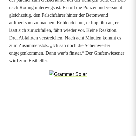
a
nach Roding unterwegs ist. Er ruft die Polizei und versucht
m
gleichzeitig, den Falschfahrer hinter der Betonwand
m
aufmerksam zu machen. Er blendet auf, er hupt ihn an, er
lässt sich zurückfallen, fährt wieder vor. Keine Reaktion.
t
Drei Abfahrten verstreichen. Nach acht Minuten kommt es
v
zum Zusammenstoß. „Ich sah noch die Scheinwerfer
entgegenkommen. Dann war’s finster.“ Der Grafenwiesener
o
wird zum Ersthelfer.
l
l
b
e
s
e