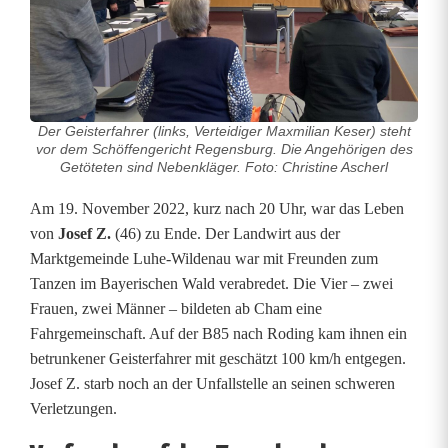
a
r
e
n
Der Geisterfahrer (links, Verteidiger Maxmilian Keser) steht
vor dem Schöffengericht Regensburg. Die Angehörigen des
a
Getöteten sind Nebenkläger. Foto: Christine Ascherl
u
Am 19. November 2022, kurz nach 20 Uhr, war das Leben
von
Josef Z.
(46) zu Ende. Der Landwirt aus der
f
Marktgemeinde Luhe-Wildenau war mit Freunden zum
d
Tanzen im Bayerischen Wald verabredet. Die Vier – zwei
Frauen, zwei Männer – bildeten ab Cham eine
e
Fahrgemeinschaft. Auf der B85 nach Roding kam ihnen ein
m
betrunkener Geisterfahrer mit geschätzt 100 km/h entgegen.
Josef Z. starb noch an der Unfallstelle an seinen schweren
W
Verletzungen.
e