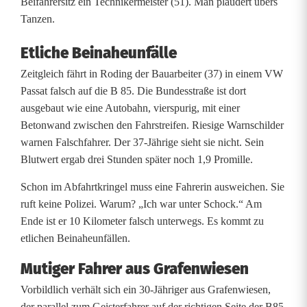
Beifahrersitz ein Technikermeister (51). Man plaudert übers
s
Tanzen.
t
Etliche Beinaheunfälle
e
Zeitgleich fährt in Roding der Bauarbeiter (37) in einem VW
Passat falsch auf die B 85. Die Bundesstraße ist dort
r
ausgebaut wie eine Autobahn, vierspurig, mit einer
f
Betonwand zwischen den Fahrstreifen. Riesige Warnschilder
warnen Falschfahrer. Der 37-Jährige sieht sie nicht. Sein
a
Blutwert ergab drei Stunden später noch 1,9 Promille.
h
Schon im Abfahrtkringel muss eine Fahrerin ausweichen. Sie
r
ruft keine Polizei. Warum? „Ich war unter Schock.“ Am
Ende ist er 10 Kilometer falsch unterwegs. Es kommt zu
e
etlichen Beinaheunfällen.
r
Mutiger Fahrer aus Grafenwiesen
r
Vorbildlich verhält sich ein 30-Jähriger aus Grafenwiesen,
der parallel zum Geisterfahrer auf der richtigen Seite der B85