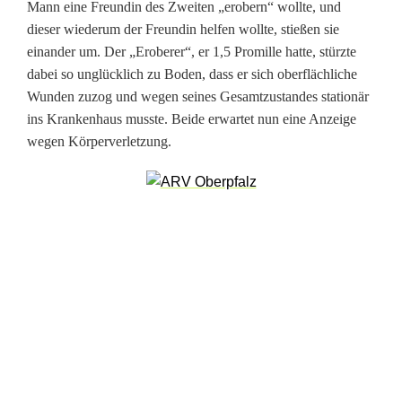
Mann eine Freundin des Zweiten „erobern“ wollte, und
n
dieser wiederum der Freundin helfen wollte, stießen sie
R
einander um. Der „Eroberer“, er 1,5 Promille hatte, stürzte
dabei so unglücklich zu Boden, dass er sich oberflächliche
e
Wunden zuzog und wegen seines Gesamtzustandes stationär
t
ins Krankenhaus musste. Beide erwartet nun eine Anzeige
wegen Körperverletzung.
t
u
n
g
s
d
i
e