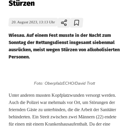
Stürzen
20. August 2023, 13:13 Uhr
Wiesau. Auf einem Fest musste in der Nacht zum
Sonntag der Rettungsdienst insgesamt siebenmal
ausrücken, meist wegen Stürzen von alkoholisierten
Personen.
S
Foto: OberpfalzECHO/David Trott
i
Unter anderen mussten Kopfplatzwunden versorgt werden.
e
Auch die Polizei war mehrmals vor Ort, um Störungen der
feiernden Gäste zu unterbinden, die die Arbeit der Sanitäter
b
behinderten. Ein Streit zwischen zwei Männern (22) endete
e
für einen mit einem Krankenhausaufenthalt. Da der eine