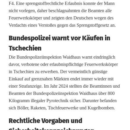
i
F4. Eine sprengstoffrechtliche Erlaubnis konnte der Mann
nicht vorlegen, daher beschlagnahmten die Beamten alle
l
Feuerwerkskörper und zeigten den Deutschen wegen des
l
Verdachts eines Verstoßes gegen das Sprengstoffgesetz an.
e
Bundespolizei warnt vor Käufen in
g
Tschechien
a
Die Bundespolizeiinspektion Waidhaus warnt eindringlich
davor, verbotene oder erlaubnispflichtige Feuerwerkskörper
l
in Tschechien zu erwerben. Der vermeintlich günstige
e
Einkauf auf grenznahen Märkten endet immer wieder mit
einer Strafanzeige. Im Jahr 2024 stellten die Beamtinnen und
B
Beamten der Bundespolizeiinspektion Waidhaus über 800
ö
Kilogramm illegaler Pyrotechnik sicher. Darunter befanden
sich Böller, Raketen, Tischfeuerwerke und Kugelbomben.
l
Rechtliche Vorgaben und
l