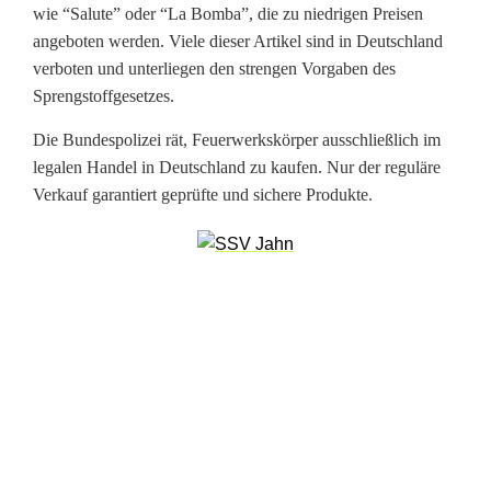
wie “Salute” oder “La Bomba”, die zu niedrigen Preisen
r
angeboten werden. Viele dieser Artikel sind in Deutschland
g
verboten und unterliegen den strengen Vorgaben des
Sprengstoffgesetzes.
e
Die Bundespolizei rät, Feuerwerkskörper ausschließlich im
s
legalen Handel in Deutschland zu kaufen. Nur der reguläre
t
Verkauf garantiert geprüfte und sichere Produkte.
e
l
l
t