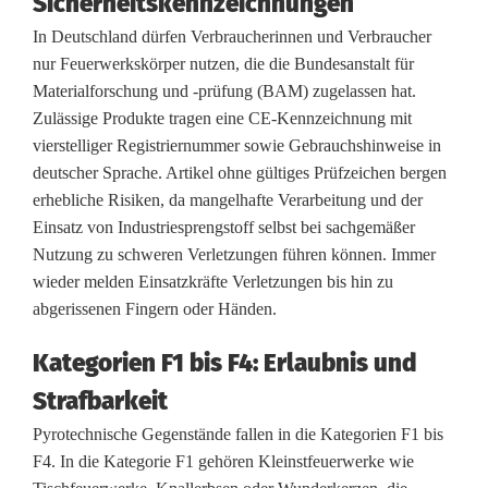
Sicherheitskennzeichnungen
e
In Deutschland dürfen Verbraucherinnen und Verbraucher
r
nur Feuerwerkskörper nutzen, die die Bundesanstalt für
Materialforschung und -prüfung (BAM) zugelassen hat.
b
Zulässige Produkte tragen eine CE-Kennzeichnung mit
e
vierstelliger Registriernummer sowie Gebrauchshinweise in
deutscher Sprache. Artikel ohne gültiges Prüfzeichen bergen
i
erhebliche Risiken, da mangelhafte Verarbeitung und der
G
Einsatz von Industriesprengstoff selbst bei sachgemäßer
Nutzung zu schweren Verletzungen führen können. Immer
r
wieder melden Einsatzkräfte Verletzungen bis hin zu
e
abgerissenen Fingern oder Händen.
n
Kategorien F1 bis F4: Erlaubnis und
z
Strafbarkeit
k
Pyrotechnische Gegenstände fallen in die Kategorien F1 bis
F4. In die Kategorie F1 gehören Kleinstfeuerwerke wie
o