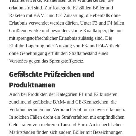
Tischfeuerwerke, Knallerbsen oder Wunderkerzen, die
n
erlaubnisfrei sind. Zur Kategorie F2 zählen Böller und
Raketen mit BAM- und CE-Zulassung, die ebenfalls ohne
t
Erlaubnis verwendet werden dürfen. Unter F3 und F4 fallen
r
Großfeuerwerke und besonders starke Knallkörper, die nur
mit sprengstoffrechtlicher Erlaubnis zulässig sind. Die
o
Einfuhr, Lagerung oder Nutzung von F3- und F4-Artikeln
l
ohne Genehmigung erfüllt den Straftatbestand eines
Verstoßes gegen das Sprengstoffgesetz.
l
Gefälschte Prüfzeichen und
e
Produktnamen
s
Auch bei Produkten der Kategorien F1 und F2 kursieren
i
zunehmend gefälschte BAM- und CE-Kennzeichen, die
c
Verbraucherinnen und Verbraucher oft nur schwer erkennen.
In solchen Fällen droht ein Strafverfahren mit empfindlichen
h
Geldstrafen von mehreren Tausend Euro. An tschechischen
e
Marktständen finden sich zudem Böller mit Bezeichnungen