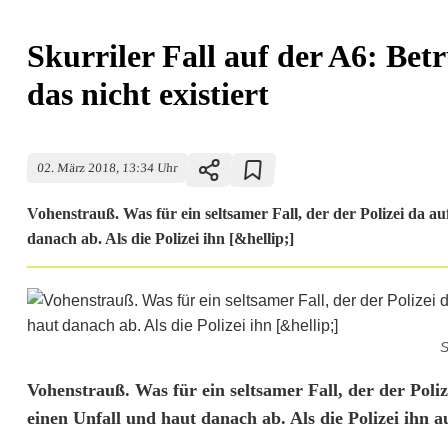
Skurriler Fall auf der A6: Bet
das nicht existiert
02. März 2018, 13:34 Uhr
Vohenstrauß. Was für ein seltsamer Fall, der der Polizei da a
danach ab. Als die Polizei ihn [&hellip;]
S
S
Vohenstrauß. Was für ein seltsamer Fall, der der Poli
einen Unfall und haut danach ab. Als die Polizei ihn auf
k