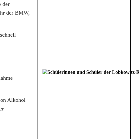
 der
fuhr der BMW,
schnell
tnahme
von Alkohol
er