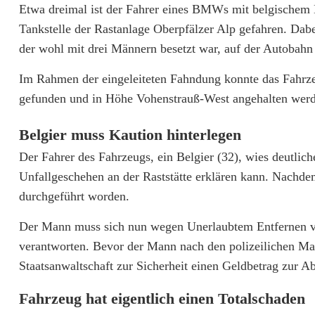
Etwa dreimal ist der Fahrer eines BMWs mit belgischem 
u
Tankstelle der Rastanlage Oberpfälzer Alp gefahren. Da
r
der wohl mit drei Männern besetzt war, auf der Autobahn
r
Im Rahmen der eingeleiteten Fahndung konnte das Fahrzeu
i
gefunden und in Höhe Vohenstrauß-West angehalten wer
l
Belgier muss Kaution hinterlegen
e
Der Fahrer des Fahrzeugs, ein Belgier (32), wies deutlic
r
Unfallgeschehen an der Raststätte erklären kann. Nachde
durchgeführt worden.
F
a
Der Mann muss sich nun wegen Unerlaubtem Entfernen vo
verantworten. Bevor der Mann nach den polizeilichen M
l
Staatsanwaltschaft zur Sicherheit einen Geldbetrag zur A
l
Fahrzeug hat eigentlich einen Totalschaden
a