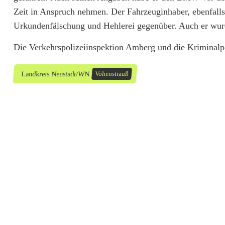
Zeit in Anspruch nehmen. Der Fahrzeuginhaber, ebenfalls
u
Urkundenfälschung und Hehlerei gegenüber. Auch er wur
n
Die Verkehrspolizeiinspektion Amberg und die Kriminalp
k
e
Landkreis Neustadt/WN
Vohenstrauß
n
e
r
b
e
g
e