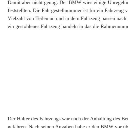
Damit aber nicht genug: Der BMW wies einige Unregelmäß
u
feststellten. Die Fahrgestellnummer ist für ein Fahrzeug 
f
Vielzahl von Teilen an und in dem Fahrzeug passen nach
ein gestohlenes Fahrzeug handeln in das die Rahmennumm
d
e
r
A
6
:
B
e
t
Der Halter des Fahrzeugs war nach der Anhaltung des Bet
gefahren. Nach seinen Angaben habe er den BMW vor übe
r