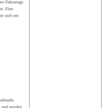
des Fahrzeugs
st. Eine
te sich um
llstelle
g und werden