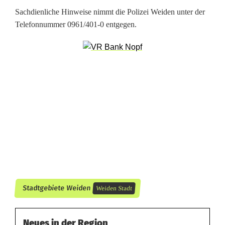
r
Sachdienliche Hinweise nimmt die Polizei Weiden unter der
Telefonnummer 0961/401-0 entgegen.
i
n
b
e
l
ä
s
t
i
Stadtgebiete Weiden
Weiden Stadt
g
t
Neues in der Region