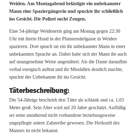
S
Weiden. Am Montagabend belästigte ein unbekannter
Mann eine Spaziergängerin und spuckte ihr schließlich
p
ins Gesicht. Die Polizei sucht Zeugen.
a
Eine 54-jährige Weidenerin ging am Montag gegen 22:30
z
Uhr mit ihrem Hund in der Pfannenstielgasse in Weiden
spazieren. Dort sprach sie ein ihr unbekannter Mann in einer
i
unbekannten Sprache an. Dabei habe sich der Mann ihr auch
e
auf unangenehme Weise angenähert. Als die Dame daraufhin
verbal energisch auftrat und ihr Missfallen deutlich machte,
r
spuckte der Unbekannte ihr ins Gesicht.
g
Täterbeschreibung:
ä
Die 54-Jährige beschrieb den Täter als schlank und ca. 1,65
Meter groß. Sein Alter wird auf 20 Jahre geschätzt. Auffällig
n
sei seine annähernd nicht vorhandene beziehungsweise
g
ungepflegte untere Zahnreihe gewesen. Die Herkunft des
Mannes ist nicht bekannt.
e