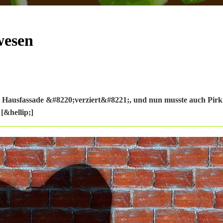
wesen
ne Hausfassade &#8220;verziert&#8221;, und nun musste auch Pirk
[&hellip;]