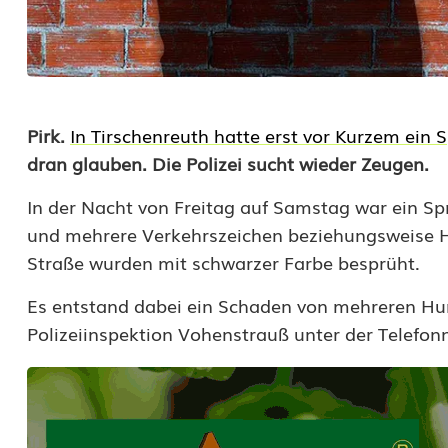
S
Pirk.
In Tirschenreuth hatte erst vor Kurzem ein 
dran glauben. Die Polizei sucht wieder Zeugen.
p
In der Nacht von Freitag auf Samstag war ein Spr
r
und mehrere Verkehrszeichen beziehungsweise H
a
Straße wurden mit schwarzer Farbe besprüht.
y
Es entstand dabei ein Schaden von mehreren Hun
e
Polizeiinspektion Vohenstrauß unter der Telef
r
t
r