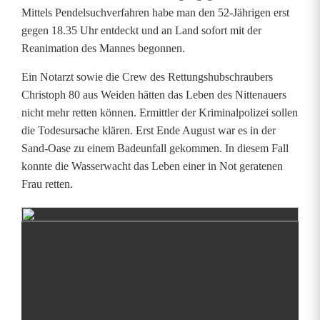
-
Mittels Pendelsuchverfahren habe man den 52-Jährigen erst
O
gegen 18.35 Uhr entdeckt und an Land sofort mit der
Reanimation des Mannes begonnen.
a
Ein Notarzt sowie die Crew des Rettungshubschraubers
s
Christoph 80 aus Weiden hätten das Leben des Nittenauers
e
nicht mehr retten können. Ermittler der Kriminalpolizei sollen
die Todesursache klären. Erst Ende August war es in der
e
Sand-Oase zu einem Badeunfall gekommen. In diesem Fall
r
konnte die Wasserwacht das Leben einer in Not geratenen
Frau retten.
t
r
u
n
k