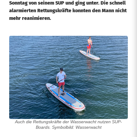
Sonntag von seinem SUP und ging unter. Die schnell
alarmierten Rettungskräfte konnten den Mann nicht
mehr reanimieren.
S
t
a
n
d
-
u
p
Auch die Rettungskräfte der Wasserwacht nutzen SUP-
Boards. Symbolbild: Wasserwacht
-