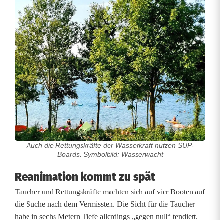
e
w
e
i
h
e
r
Auch die Rettungskräfte der Wasserkraft nutzen SUP-
S
Boards. Symbolbild: Wasserwacht
a
Reanimation kommt zu spät
n
Taucher und Rettungskräfte machten sich auf vier Booten auf
d
die Suche nach dem Vermissten. Die Sicht für die Taucher
habe in sechs Metern Tiefe allerdings „gegen null“ tendiert.