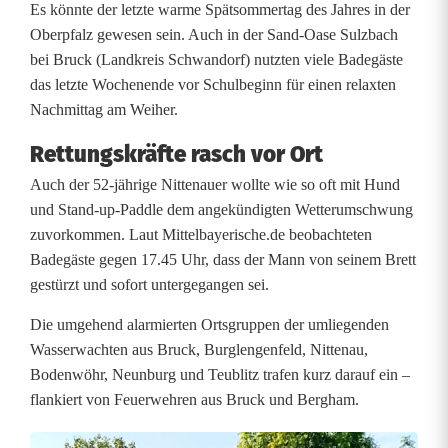
Es könnte der letzte warme Spätsommertag des Jahres in der
P
Oberpfalz gewesen sein. Auch in der Sand-Oase Sulzbach
bei Bruck (Landkreis Schwandorf) nutzten viele Badegäste
a
das letzte Wochenende vor Schulbeginn für einen relaxten
d
Nachmittag am Weiher.
d
Rettungskräfte rasch vor Ort
l
Auch der 52-jährige Nittenauer wollte wie so oft mit Hund
und Stand-up-Paddle dem angekündigten Wetterumschwung
e
zuvorkommen. Laut Mittelbayerische.de beobachteten
r
Badegäste gegen 17.45 Uhr, dass der Mann von seinem Brett
gestürzt und sofort untergegangen sei.
i
Die umgehend alarmierten Ortsgruppen der umliegenden
m
Wasserwachten aus Bruck, Burglengenfeld, Nittenau,
B
Bodenwöhr, Neunburg und Teublitz trafen kurz darauf ein –
flankiert von Feuerwehren aus Bruck und Bergham.
a
d