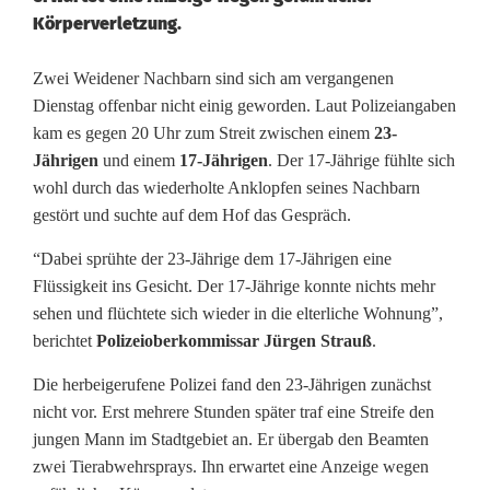
Körperverletzung.
S
Zwei Weidener Nachbarn sind sich am vergangenen
Dienstag offenbar nicht einig geworden. Laut Polizeiangaben
t
kam es gegen 20 Uhr zum Streit zwischen einem
23-
Jährigen
und einem
17-Jährigen
. Der 17-Jährige fühlte sich
r
wohl durch das wiederholte Anklopfen seines Nachbarn
e
gestört und suchte auf dem Hof das Gespräch.
i
“Dabei sprühte der 23-Jährige dem 17-Jährigen eine
t
Flüssigkeit ins Gesicht. Der 17-Jährige konnte nichts mehr
sehen und flüchtete sich wieder in die elterliche Wohnung”,
u
berichtet
Polizeioberkommissar Jürgen Strauß
.
n
Die herbeigerufene Polizei fand den 23-Jährigen zunächst
t
nicht vor. Erst mehrere Stunden später traf eine Streife den
jungen Mann im Stadtgebiet an. Er übergab den Beamten
e
zwei Tierabwehrsprays. Ihn erwartet eine Anzeige wegen