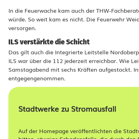
n
In die Feuerwache kam auch der THW-Fachberater
würde. So weit kam es nicht. Die Feuerwehr Wei
i
versorgen.
k
ILS verstärkte die Schicht
u
Das gilt auch die Integrierte Leitstelle Nordober
m
ILS war über die 112 jederzeit erreichbar. Wie Lei
b
Samstagabend mit sechs Kräften aufgestockt. I
entgegengenommen.
e
t
r
Stadtwerke zu Stromausfall
o
f
Auf der Homepage veröffentlichten die Stadt
bitten, etwaige Schadensfalle, die durch den