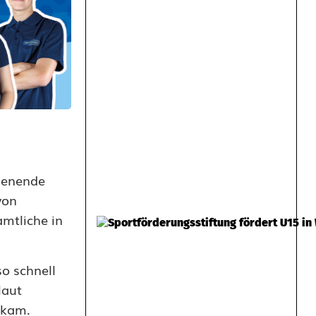
henende
von
mtliche in
o schnell
laut
 kam.