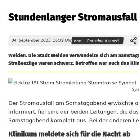
Stundenlanger Stromausfall 
04. September 2023, 16:39 Uhr
Von:
Christine Ascherl
Weiden. Die Stadt Weiden verwandelte sich am Samstaga
Straßenzüge waren schwarz. Betroffen war auch das Kli
S
Sym
t
Der Stromausfall am Samstagabend erwischte au
u
informiert, fiel eine der beiden Leitungen, die 
n
Samstagabend komplett aus. Bei der anderen Le
d
Klinikum meldete sich für die Nacht ab