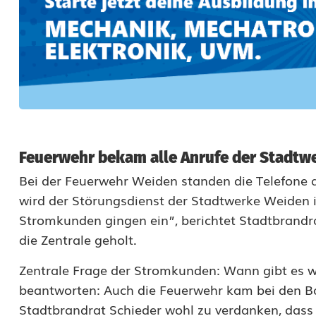
i
d
e
n
:
A
Feuerwehr bekam alle Anrufe der Stadtw
u
Bei der Feuerwehr Weiden standen die Telefone
wird der Störungsdienst der Stadtwerke Weiden i
c
Stromkunden gingen ein”, berichtet Stadtbrand
h
die Zentrale geholt.
K
Zentrale Frage der Stromkunden: Wann gibt es w
l
beantworten: Auch die Feuerwehr kam bei den Ba
Stadtbrandrat Schieder wohl zu verdanken, dass 
i