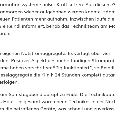
rmationssysteme außer Kraft setzen. Aus diesem G
nntagmorgen wieder aufgehoben werden konnte. “Ab
neuen Patienten mehr aufnahm. Inzwischen laufe die
Wie Reindl informiert, behob das Technikteam am M
üren.
 eigenen Notstromaggregate. Es verfügt über vier
rden. Positiver Aspekt des mehrstündigen Strompro
eme haben vorschriftsmäßig funktioniert”, so Reindl
selaggregate die Klinik 24 Stunden komplett autar
rfolgen.
 am Samstagabend abrupt zu Ende: Die Technikabte
 ins Haus. Insgesamt waren neun Techniker in der Na
 die betroffenen Geräte, was schnell und zuverlässi