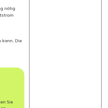
g nötig
otstrom
n kann. Die
en Sie
 an