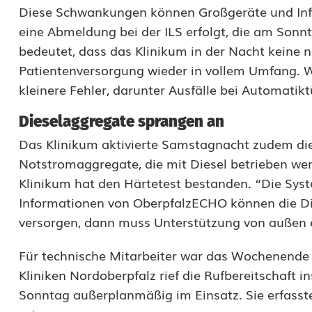
e
Diese Schwankungen können Großgeräte und Info
eine Abmeldung bei der ILS erfolgt, die am So
n
bedeutet, dass das Klinikum in der Nacht keine 
l
Patientenversorgung wieder in vollem Umfang. 
a
kleinere Fehler, darunter Ausfälle bei Automatikt
n
Dieselaggregate sprangen an
g
Das Klinikum aktivierte Samstagnacht zudem die
Notstromaggregate, die mit Diesel betrieben we
e
Klinikum hat den Härtetest bestanden. “Die Syst
r
Informationen von OberpfalzECHO können die Die
S
versorgen, dann muss Unterstützung von außen e
t
Für technische Mitarbeiter war das Wochenende
r
Kliniken Nordoberpfalz rief die Rufbereitschaft
Sonntag außerplanmäßig im Einsatz. Sie erfassten
o