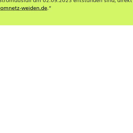
romnetz-weiden.de
.”