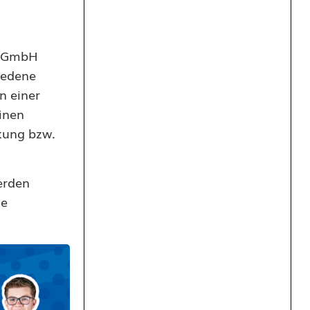
z GmbH
iedene
n einer
einen
rkung bzw.
erden
ne