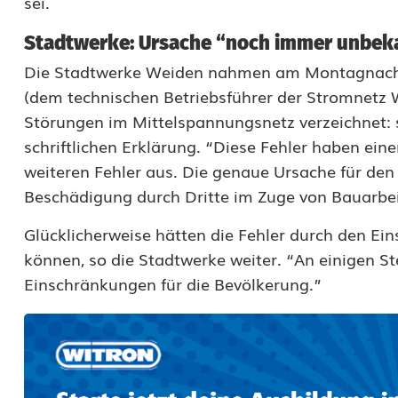
sei.
m
Stadtwerke: Ursache “noch immer unbek
a
Die Stadtwerke Weiden nahmen am Montagnach
u
(dem technischen Betriebsführer der Stromnetz
s
Störungen im Mittelspannungsnetz verzeichnet: se
schriftlichen Erklärung. “Diese Fehler haben eine
f
weiteren Fehler aus. Die genaue Ursache für den
a
Beschädigung durch Dritte im Zuge von Bauarbei
l
Glücklicherweise hätten die Fehler durch den Ei
l
können, so die Stadtwerke weiter. “An einigen St
Einschränkungen für die Bevölkerung.”
i
n
W
e