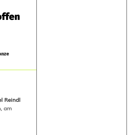
offen
anze
l Reindl
n, am