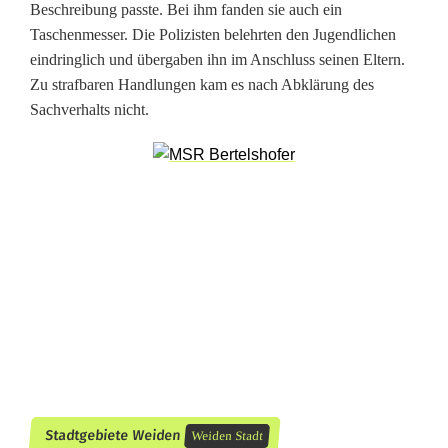
Beschreibung passte. Bei ihm fanden sie auch ein
n
Taschenmesser. Die Polizisten belehrten den Jugendlichen
eindringlich und übergaben ihn im Anschluss seinen Eltern.
m
Zu strafbaren Handlungen kam es nach Abklärung des
e
Sachverhalts nicht.
s
s
e
r
l
ö
s
t
Stadtgebiete Weiden
Weiden Stadt
P