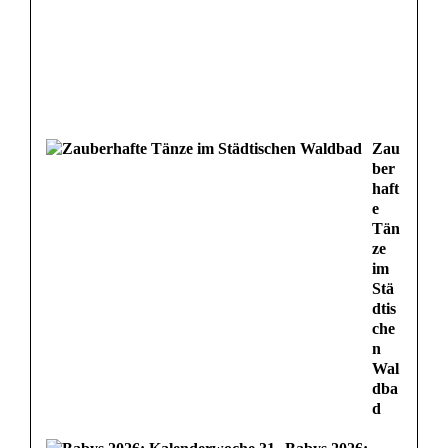
Zau
ber
haft
e
Tän
ze
im
Stä
dtis
che
n
Wal
dba
d