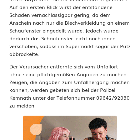
t
Auf den ersten Blick wirkt der entstandene
Schaden vernachlässigbar gering, da dem
N
Anschein nach nur die Blechverkleidung an einem
Schaufenster eingedellt wurde. Jedoch wurde
o
dadurch das Schaufenster leicht nach innen
r
verschoben, sodass im Supermarkt sogar der Putz
abbröckelte.
m
a
Der Verursacher entfernte sich vom Unfallort
ohne seine pflichtgemäßen Angaben zu machen.
-
Zeugen, die Angaben zum Unfallhergang machen
können, werden gebeten sich bei der Polizei
P
Kemnath unter der Telefonnummer 09642/92030
a
zu melden.
r
k
p