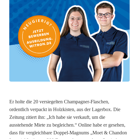
-
a
b
e
r
g
i
b
t
Er holte die 20 versiegelten Champagner-Flaschen,
I
ordentlich verpackt in Holzkisten, aus der Lagerbox. Die
Zeitung zitiert ihn: „Ich habe sie verkauft, um die
n
ausstehende Miete zu begleichen.“ Online habe er gesehen,
t
dass für vergleichbare Doppel-Magnums „Moet & Chandon