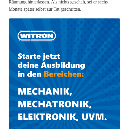
d
Räumung hinterlassen. Als nichts geschah, sei er sechs
Monate später selbst zur Tat geschritten.
e
k
o
m
m
t
n
i
c
h
t