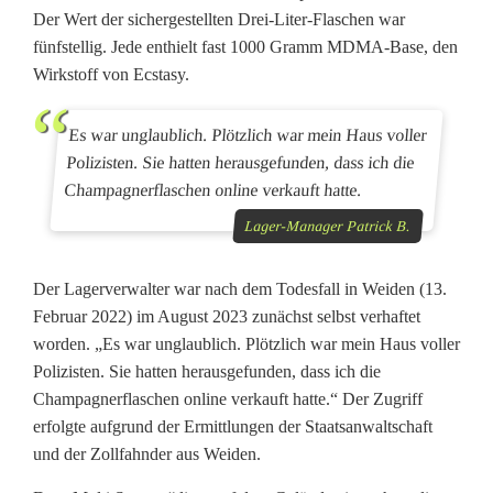
Der Wert der sichergestellten Drei-Liter-Flaschen war
a
fünfstellig. Jede enthielt fast 1000 Gramm MDMA-Base, den
g
Wirkstoff von Ecstasy.
n
Es war unglaublich. Plötzlich war mein Haus voller
e
Polizisten. Sie hatten herausgefunden, dass ich die
r
Champagnerflaschen online verkauft hatte.
Lager-Manager Patrick B.
:
Z
Der Lagerverwalter war nach dem Todesfall in Weiden (13.
e
Februar 2022) im August 2023 zunächst selbst verhaftet
worden. „Es war unglaublich. Plötzlich war mein Haus voller
u
Polizisten. Sie hatten herausgefunden, dass ich die
g
Champagnerflaschen online verkauft hatte.“ Der Zugriff
erfolgte aufgrund der Ermittlungen der Staatsanwaltschaft
e
und der Zollfahnder aus Weiden.
a