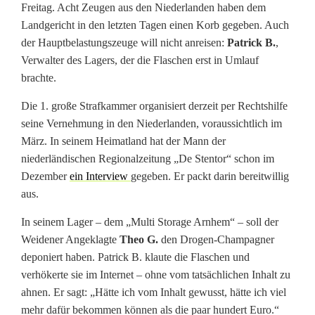
Freitag. Acht Zeugen aus den Niederlanden haben dem
d
Landgericht in den letzten Tagen einen Korb gegeben. Auch
l
der Hauptbelastungszeuge will nicht anreisen:
Patrick B.
,
Verwalter des Lagers, der die Flaschen erst in Umlauf
i
brachte.
c
Die 1. große Strafkammer organisiert derzeit per Rechtshilfe
h
seine Vernehmung in den Niederlanden, voraussichtlich im
März. In seinem Heimatland hat der Mann der
e
niederländischen Regionalzeitung „De Stentor“ schon im
r
Dezember
ein Interview
gegeben. Er packt darin bereitwillig
aus.
C
h
In seinem Lager – dem „Multi Storage Arnhem“ – soll der
Weidener Angeklagte
Theo G.
den Drogen-Champagner
a
deponiert haben. Patrick B. klaute die Flaschen und
verhökerte sie im Internet – ohne vom tatsächlichen Inhalt zu
m
ahnen. Er sagt: „Hätte ich vom Inhalt gewusst, hätte ich viel
p
mehr dafür bekommen können als die paar hundert Euro.“