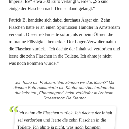
Imperial Ice“ etwa 300 Euro verlangt werden. „So sind
e
einige der Flaschen nach Deutschland gelangt.“
r
Patrick B. handelte sich dabei durchaus Ärger ein. Zehn
v
Flaschen hatte er an einen Spirituosen-Händler in Amsterdam
verkauft. Dieser reklamierte sofort, als er beim Öffnen die
i
rotbraune Flüssigkeit bemerkte. Der Lager-Verwalter nahm
e
die Flaschen zurück. „Ich dachte der Inhalt sei verdorben und
leerte die zehn Flaschen in die Toilette. Ich ahnte ja nicht,
w
was noch kommen würde.“
„Ich habe ein Problem. Wie können wir das lösen?“ Mit
diesem Foto reklamierte ein Käufer aus Amsterdam den
dunkelroten „Champagner“ beim Verkäufer in Arnheim.
Screenshot: De Stentor
Ich nahm die Flaschen zurück. Ich dachte der Inhalt
sei verdorben und leerte die zehn Flaschen in die
Toilette. Ich ahnte ja nicht, was noch kommen