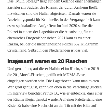
Das „Multi Storage“ liegt auf dem Gelände einer ehemaligen
u
Ziegelei am Südufer des Rheins, der durch Arnheim fließt.
Inzwischen sind die Hallen abgerissen. Damals waren sie
s
Anziehungspunkt für Kriminelle. In der Vergangenheit kam
N
es zu spektakulären Aufgriffen: Im Juni 2020 stellte die
Polizei in einem der Lagerhäuser die Ausrüstung für ein
i
chemisches Drogenlabor sicher. 2021 kam es zu einer
e
Razzia, bei der die niederländische Polizei 662 Kilogramm
Crystal fand. Selbst in den Niederlanden ist das viel.
d
Insgesamt waren es 20 Flaschen
e
Und genau hier, auf dieser Halbinsel im Rhein, sollen 2019
r
die 20 „Moet“-Flaschen, gefüllt mit MDMA-Base,
eingelagert worden sein. Die Lagerboxen kann man mieten.
l
Wer groß genug ist, kann von oben in die Verschläge gucken.
a
Im Interview berichtet Patrick B., wie er entdeckte, dass einer
der Räume illegal genutzt wurde. Auf einer Palette stand eine
n
Kiste. Er habe eine Nachricht an der Tür mit der Bitte auf