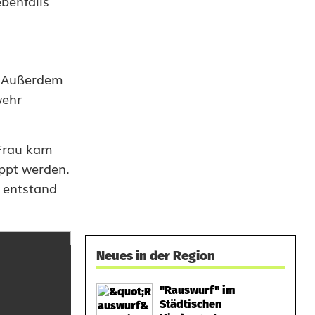
benfalls
. Außerdem
wehr
 Frau kam
eppt werden.
 entstand
Neues in der Region
"Rauswurf" im
Städtischen