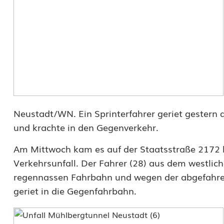
g
e
s
p
e
r
Neustadt/WN. Ein Sprinterfahrer geriet gestern 
r
und krachte in den Gegenverkehr.
t
Am Mittwoch kam es auf der Staatsstraße 2172 
:
Verkehrsunfall. Der Fahrer (28) aus dem westlic
regennassen Fahrbahn und wegen der abgefahren
A
geriet in die Gegenfahrbahn.
u
f