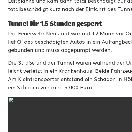
Leitplanke und kam dann total beschädigt auf d
t
totalbeschädigt kurz nach der Einfahrt des Tunn
r
Tunnel für 1,5 Stunden gesperrt
a
Die Feuerwehr Neustadt war mit 12 Mann vor Ort
lief Öl des beschädigten Autos in ein Auffangbe
ß
gebunden und muss abgepumpt werden.
e
Die Straße und der Tunnel waren während der Un
i
leicht verletzt in ein Krankenhaus. Beide Fahr
n
Am Kleintransporter entstand ein Schaden in Hö
s
ein Schaden von rund 5.000 Euro.
S
c
h