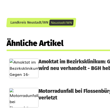
Neustadt/WN
Landkreis Neustadt/WN
Ähnliche Artikel
Amoktat im Bezirksklinikum: 
wird neu verhandelt - BGH heb
Motorradunfall bei Flossenbür
verletzt