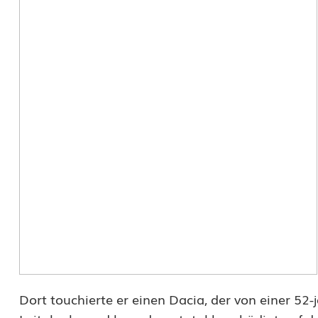
r
e
g
e
n
n
a
s
s
e
r
Dort touchierte er einen Dacia, der von einer 52
S