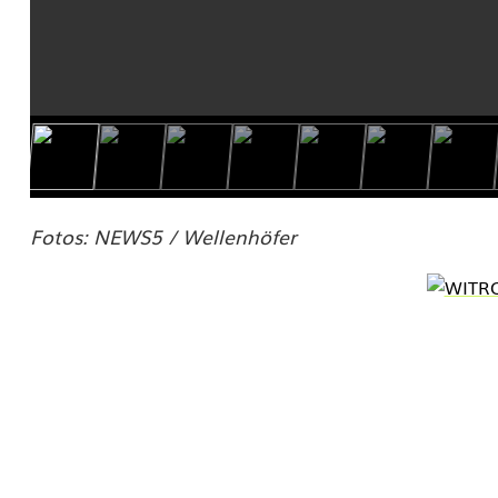
e
n
Fotos: NEWS5 / Wellenhöfer