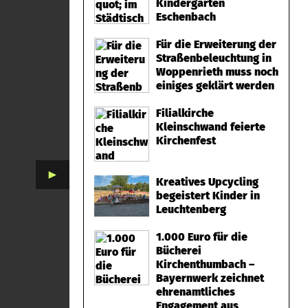
Kindergarten
Eschenbach
Für die Erweiterung der
Straßenbeleuchtung in
Woppenrieth muss noch
einiges geklärt werden
Filialkirche
Kleinschwand feierte
Kirchenfest
►
Kreatives Upcycling
begeistert Kinder in
Leuchtenberg
1.000 Euro für die
Bücherei
Kirchenthumbach –
Bayernwerk zeichnet
ehrenamtliches
Engagement aus