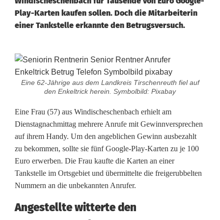
Windischeschenbach für Tausende von Euro Google-
Play-Karten kaufen sollen. Doch die Mitarbeiterin
einer Tankstelle erkannte den Betrugsversuch.
U
m
Eine 62-Jährige aus dem Landkreis Tirschenreuth fiel auf
den Enkeltrick herein. Symbolbild: Pixabay
e
Eine Frau (57) aus Windischeschenbach erhielt am
i
Dienstagnachmittag mehrere Anrufe mit Gewinnversprechen
n
auf ihrem Handy. Um den angeblichen Gewinn ausbezahlt
zu bekommen, sollte sie fünf Google-Play-Karten zu je 100
H
Euro erwerben. Die Frau kaufte die Karten an einer
a
Tankstelle im Ortsgebiet und übermittelte die freigerubbelten
Nummern an die unbekannten Anrufer.
a
Angestellte witterte den
r