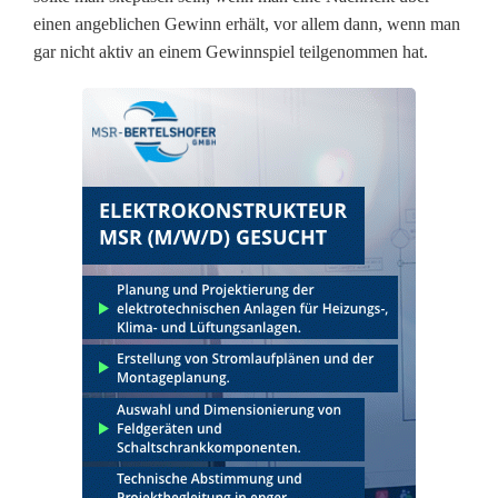
einen angeblichen Gewinn erhält, vor allem dann, wenn man
u
gar nicht aktiv an einem Gewinnspiel teilgenommen hat.
r
e
s
G
e
w
i
n
n
v
e