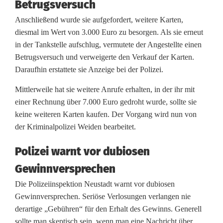
Betrugsversuch
a
Anschließend wurde sie aufgefordert, weitere Karten,
u
diesmal im Wert von 3.000 Euro zu besorgen. Als sie erneut
in der Tankstelle aufschlug, vermutete der Angestellte einen
f
Betrugsversuch und verweigerte den Verkauf der Karten.
e
Daraufhin erstattete sie Anzeige bei der Polizei.
i
Mittlerweile hat sie weitere Anrufe erhalten, in der ihr mit
einer Rechnung über 7.000 Euro gedroht wurde, sollte sie
n
keine weiteren Karten kaufen. Der Vorgang wird nun von
s
der Kriminalpolizei Weiden bearbeitet.
ü
Polizei warnt vor dubiosen
n
Gewinnversprechen
d
Die Polizeiinspektion Neustadt warnt vor dubiosen
Gewinnversprechen. Seriöse Verlosungen verlangen nie
t
derartige „Gebühren“ für den Erhalt des Gewinns. Generell
e
sollte man skeptisch sein, wenn man eine Nachricht über