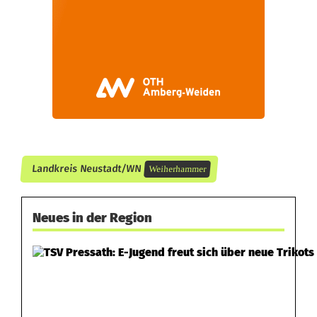
h
t
Landkreis Neustadt/WN
Weiherhammer
Neues in der Region