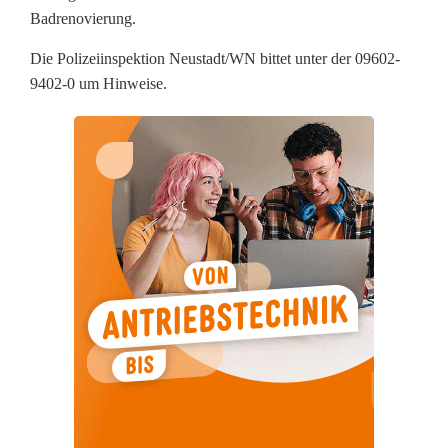
t
Badrenovierung.
s
Die Polizeiinspektion Neustadt/WN bittet unter der 09602-
9402-0 um Hinweise.
ü
n
d
e
r
g
e
s
u
c