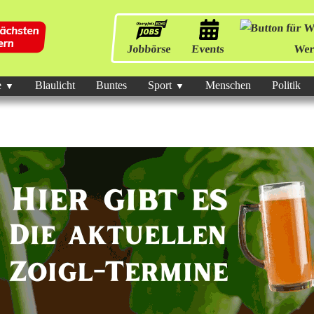
Jobbörse
Events
Wer
e
Blaulicht
Buntes
Sport
Menschen
Politik