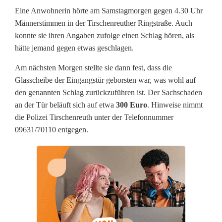
U
Eine Anwohnerin hörte am Samstagmorgen gegen 4.30 Uhr
Männerstimmen in der Tirschenreuther Ringstraße. Auch
n
konnte sie ihren Angaben zufolge einen Schlag hören, als
hätte jemand gegen etwas geschlagen.
b
e
Am nächsten Morgen stellte sie dann fest, dass die
Glasscheibe der Eingangstür geborsten war, was wohl auf
k
den genannten Schlag zurückzuführen ist. Der Sachschaden
a
an der Tür beläuft sich auf etwa
300 Euro
. Hinweise nimmt
die Polizei Tirschenreuth unter der Telefonnummer
n
09631/70110 entgegen.
n
t
e
d
e