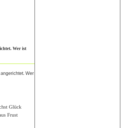
htet. Wer ist
ächst Glück
aus Frust