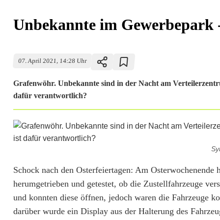
Unbekannte im Gewerbepark -
07. April 2021, 14:28 Uhr
Grafenwöhr. Unbekannte sind in der Nacht am Verteilerzent
dafür verantwortlich?
Sy
U
Schock nach den Osterfeiertagen: Am Osterwochenende h
herumgetrieben und getestet, ob die Zustellfahrzeuge ver
n
und konnten diese öffnen, jedoch waren die Fahrzeuge kom
b
darüber wurde ein Display aus der Halterung des Fahrzeu