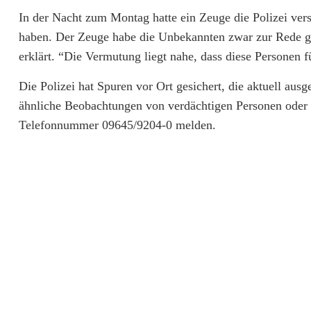
e
In der Nacht zum Montag hatte ein Zeuge die Polizei vers
k
haben. Der Zeuge habe die Unbekannten zwar zur Rede gest
erklärt. “Die Vermutung liegt nahe, dass diese Personen 
a
Die Polizei hat Spuren vor Ort gesichert, die aktuell 
n
ähnliche Beobachtungen von verdächtigen Personen oder Fa
n
Telefonnummer 09645/9204-0 melden.
t
e
i
m
G
e
w