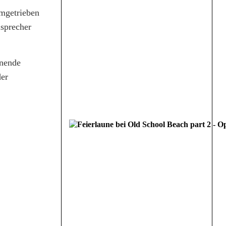
umgetrieben
isprecher
enende
der