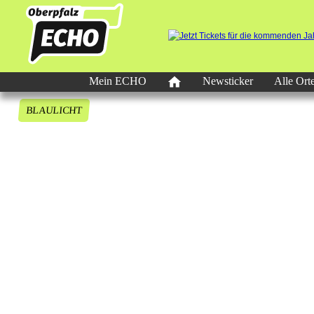
Mein ECHO
Newsticker
Alle Ort
BLAULICHT