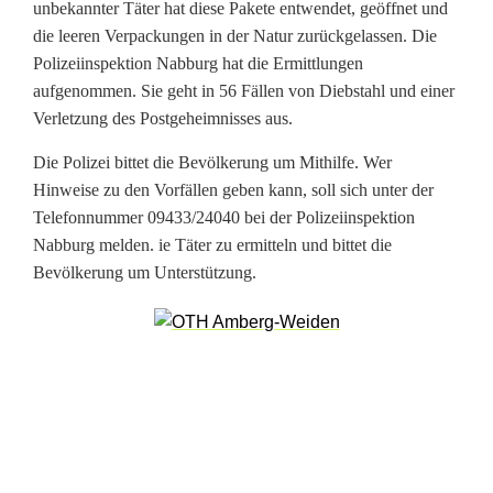
unbekannter Täter hat diese Pakete entwendet, geöffnet und
e
die leeren Verpackungen in der Natur zurückgelassen. Die
Polizeiinspektion Nabburg hat die Ermittlungen
k
aufgenommen. Sie geht in 56 Fällen von Diebstahl und einer
a
Verletzung des Postgeheimnisses aus.
n
Die Polizei bittet die Bevölkerung um Mithilfe. Wer
Hinweise zu den Vorfällen geben kann, soll sich unter der
n
Telefonnummer 09433/24040 bei der Polizeiinspektion
t
Nabburg melden. ie Täter zu ermitteln und bittet die
Bevölkerung um Unterstützung.
e
r
T
ä
t
e