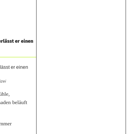
rlässt er einen
zei
ühle,
haden beläuft
nummer