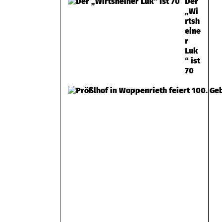
Der
„Wi
rtsh
eine
r
Luk
“ ist
70