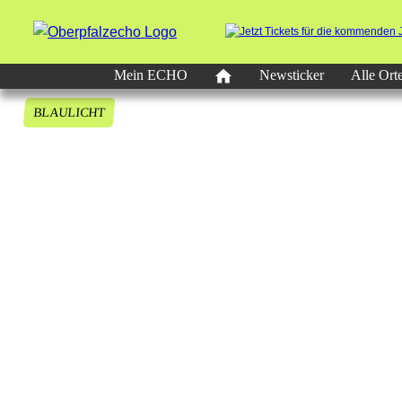
Mein ECHO
Newsticker
Alle Ort
BLAULICHT