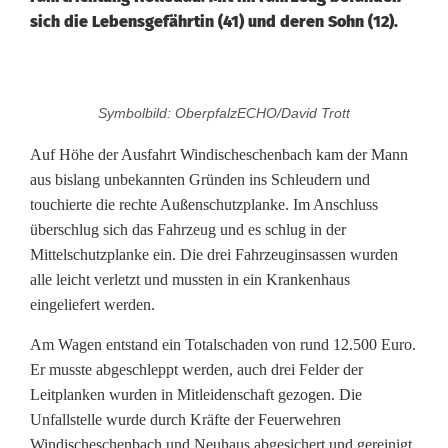
sich die Lebensgefährtin (41) und deren Sohn (12).
U
Symbolbild: OberpfalzECHO/David Trott
n
Auf Höhe der Ausfahrt Windischeschenbach kam der Mann
f
aus bislang unbekannten Gründen ins Schleudern und
touchierte die rechte Außenschutzplanke. Im Anschluss
a
überschlug sich das Fahrzeug und es schlug in der
l
Mittelschutzplanke ein. Die drei Fahrzeuginsassen wurden
alle leicht verletzt und mussten in ein Krankenhaus
l
eingeliefert werden.
a
Am Wagen entstand ein Totalschaden von rund 12.500 Euro.
u
Er musste abgeschleppt werden, auch drei Felder der
Leitplanken wurden in Mitleidenschaft gezogen. Die
f
Unfallstelle wurde durch Kräfte der Feuerwehren
d
Windischeschenbach und Neuhaus abgesichert und gereinigt.