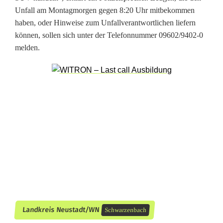
t
Unfall am Montagmorgen gegen 8:20 Uhr mitbekommen
o
haben, oder Hinweise zum Unfallverantwortlichen liefern
können, sollen sich unter der Telefonnummer 09602/9402-0
f
melden.
a
h
r
e
r
ü
b
e
r
Landkreis Neustadt/WN
Schwarzenbach