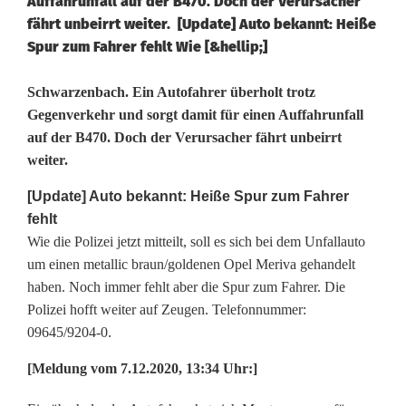
Auffahrunfall auf der B470. Doch der Verursacher
fährt unbeirrt weiter. [Update] Auto bekannt: Heiße
Spur zum Fahrer fehlt Wie [&hellip;]
[
Schwarzenbach. Ein Autofahrer überholt trotz
Gegenverkehr und sorgt damit für einen Auffahrunfall
U
auf der B470. Doch der Verursacher fährt unbeirrt
weiter.
p
d
[Update] Auto bekannt: Heiße Spur zum Fahrer
fehlt
a
Wie die Polizei jetzt mitteilt, soll es sich bei dem Unfallauto
t
um einen metallic braun/goldenen Opel Meriva gehandelt
haben. Noch immer fehlt aber die Spur zum Fahrer. Die
e
Polizei hofft weiter auf Zeugen. Telefonnummer:
09645/9204-0.
]
U
[Meldung vom 7.12.2020, 13:34 Uhr:]