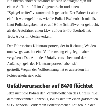
n
Ein überholender Autofahrer hat sich Montagmorgen für
einen Auffahrunfall im Gegenverkehr und einen
f
“Spiegelstreifer” verantwortlich gemacht. Der Fahrer ist aber
a
einfach weitergefahren, wie die Polizei Eschenbach mitteilt.
Laut Polizeiangaben hat es auf Höhe Schießlweiher gekracht,
l
als der Autofahrer einen Lkw auf der B470 überholt hat.
l
Trotz Autos im Gegenverkehr.
B
Der Fahrer eines Kleintransporters, der in Richtung Weiden
unterwegs war, hat eine Vollbremsung eingelegt – aber
4
vergebens: Das Auto des Unfallverursachers und der
7
Außenspiegels des Kleintransporters haben sich
gestreift. Wegen der Vollbremsung hat es außerdem im
0
Folgeverkehr gekracht.
:
Unfallverursacher auf B470 flüchtet
A
Jetzt sucht die Polizei den Verantwortlichen des Unfalls. “Bei
u
dem unbekannten Fahrzeug soll es sich um einen goldbrauen
SUV handeln”, erklärt ein Polizeisprecher. Zeugen, die den