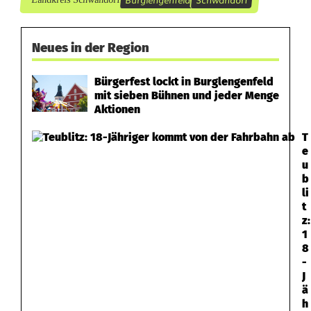
v
e
Neues in der Region
r
Bürgerfest lockt in Burglengenfeld
l
mit sieben Bühnen und jeder Menge
Aktionen
e
t
T
e
z
u
b
t
li
t
z:
1
8
-
J
ä
h