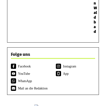
n
W
al
d
b
a
d
Folge uns
Facebook
Instagram
YouTube
App
WhatsApp
Mail an die Redaktion