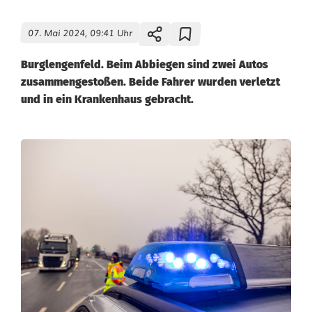
07. Mai 2024, 09:41 Uhr
Burglengenfeld. Beim Abbiegen sind zwei Autos
zusammengestoßen. Beide Fahrer wurden verletzt
und in ein Krankenhaus gebracht.
U
n
f
a
l
l
b