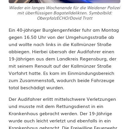
Wieder ein langes Wochenende für die Weidener Polizei
e
mit überflüssigen Bagatelldelikten. Symbolbild:
OberpfalzECHO/David Trott
i
Ein 40-jähriger Burglengenfelder fuhr am Montag
m
gegen 16.50 Uhr von der Umgehungsstraße ab
A
und wollte nach links in die Kallmünzer Straße
abbiegen. Hierbei übersah der Audifahrer einen
b
19-Jährigen aus dem Landkreis Regensburg, der
b
mit seinem Renault auf der Kallmünzer Straße
Vorfahrt hatte. Es kam im Einmündungsbereich
i
zum Zusammenstoß, wodurch beide Fahrzeuge
e
total beschädigt wurden.
g
Der Audifahrer erlitt mittelschwere Verletzungen
und musste mit dem Rettungsdienst in ein
e
Krankenhaus gebracht werden. Der 19-Jährige
n
wurde auch leicht verletzt und ebenfalls in ein
Krankenhaus gebracht. Die Freiwillige Feuerwehr