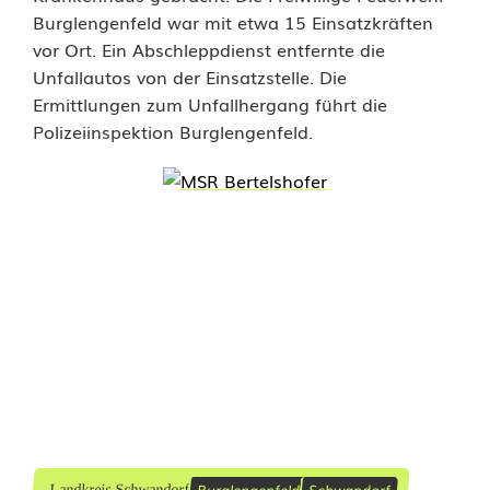
:
Burglengenfeld war mit etwa 15 Einsatzkräften
B
vor Ort. Ein Abschleppdienst entfernte die
Unfallautos von der Einsatzstelle. Die
e
Ermittlungen zum Unfallhergang führt die
i
Polizeiinspektion Burglengenfeld.
d
e
F
a
h
r
e
r
Burglengenfeld
Schwandorf
Landkreis Schwandorf