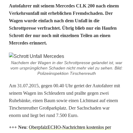
Autofahrer mit seinem Mercedes CLK 200 nach einem
n
Verkehrsunfall mit erheblichen Fremdschaden. Der
Wagen wurde einfach nach dem Unfall in die
f
Schrottpresse verfrachtet. Übrig blieb nur ein Haufen
a
Schrott der nur noch mit einzelnen Teilen an einen
Mercedes erinnert.
l
l
Nachdem der Wagen in der Schrottpresse gelandet ist, war
f
vom ursprünglichen Schaden nicht mehr viel zu sehen. Bild:
Polizeiinspektion Tirschenreuth
a
Am 31.07.2015, gegen 00.40 Uhr geriet der Autofahrer mit
h
seinem Wagen ins Schleudern und prallte gegen zwei
r
Ruhebänke, einen Baum sowie einen Lichtmast auf einem
Tirschenreuther Großparkplatz. Der Sachschaden war
e
enorm und liegt bei rund 7.500 Euro.
r
+++ N
eu
:
OberpfalzECHO-Nachrichten kostenlos per