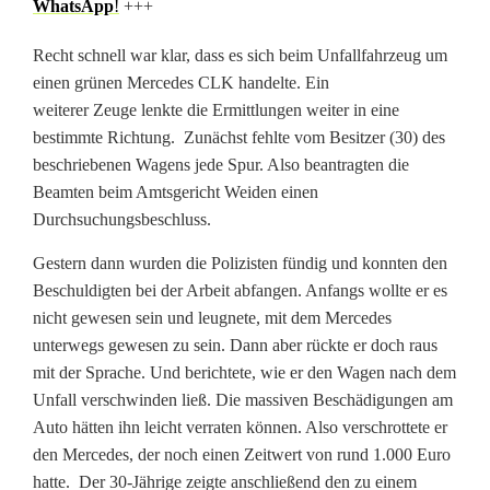
l
WhatsApp
!
+++
ä
Recht schnell war klar, dass es sich beim Unfallfahrzeug um
einen grünen Mercedes CLK handelte. Ein
s
weiterer Zeuge lenkte die Ermittlungen weiter in eine
s
bestimmte Richtung. Zunächst fehlte vom Besitzer (30) des
beschriebenen Wagens jede Spur. Also beantragten die
t
Beamten beim Amtsgericht Weiden einen
A
Durchsuchungsbeschluss.
u
Gestern dann wurden die Polizisten fündig und konnten den
Beschuldigten bei der Arbeit abfangen. Anfangs wollte er es
t
nicht gewesen sein und leugnete, mit dem Mercedes
o
unterwegs gewesen zu sein. Dann aber rückte er doch raus
mit der Sprache. Und berichtete, wie er den Wagen nach dem
v
Unfall verschwinden ließ. Die massiven Beschädigungen am
e
Auto hätten ihn leicht verraten können. Also verschrottete er
den Mercedes, der noch einen Zeitwert von rund 1.000 Euro
r
hatte. Der 30-Jährige zeigte anschließend den zu einem