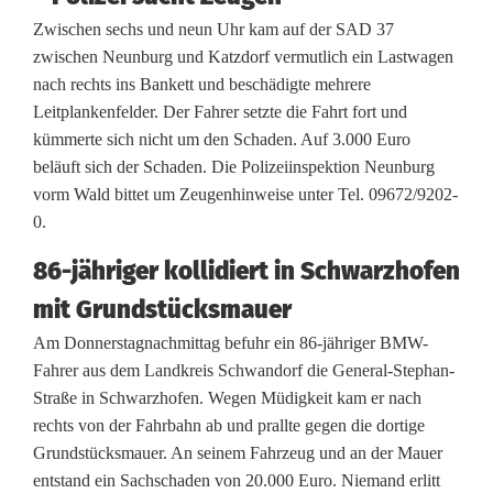
l
Zwischen sechs und neun Uhr kam auf der SAD 37
f
zwischen Neunburg und Katzdorf vermutlich ein Lastwagen
nach rechts ins Bankett und beschädigte mehrere
l
Leitplankenfelder. Der Fahrer setzte die Fahrt fort und
u
kümmerte sich nicht um den Schaden. Auf 3.000 Euro
beläuft sich der Schaden. Die Polizeiinspektion Neunburg
c
vorm Wald bittet um Zeugenhinweise unter Tel. 09672/9202-
h
0.
t
86-jähriger kollidiert in Schwarzhofen
b
mit Grundstücksmauer
e
Am Donnerstagnachmittag befuhr ein 86-jähriger BMW-
Fahrer aus dem Landkreis Schwandorf die General-Stephan-
i
Straße in Schwarzhofen. Wegen Müdigkeit kam er nach
N
rechts von der Fahrbahn ab und prallte gegen die dortige
Grundstücksmauer. An seinem Fahrzeug und an der Mauer
e
entstand ein Sachschaden von 20.000 Euro. Niemand erlitt