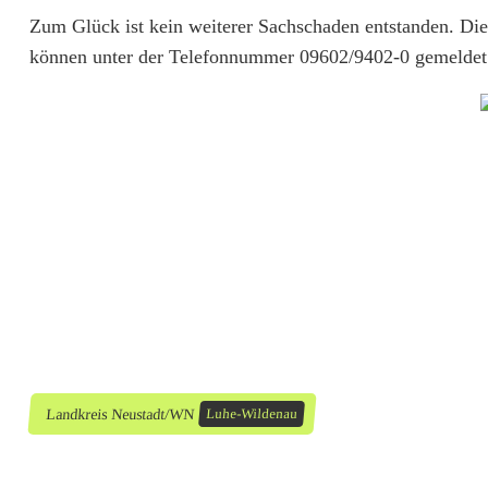
t
Zum Glück ist kein weiterer Sachschaden entstanden. D
können unter der Telefonnummer 09602/9402-0 gemeldet
g
e
w
e
c
k
t
:
M
Landkreis Neustadt/WN
Luhe-Wildenau
o
l