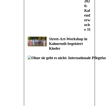
202
6:
Kal
end
erw
och
e 31
Street-Art-Workshop in
Kalmreuth begeistert
Kinder