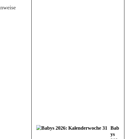
inweise
Bab
ys