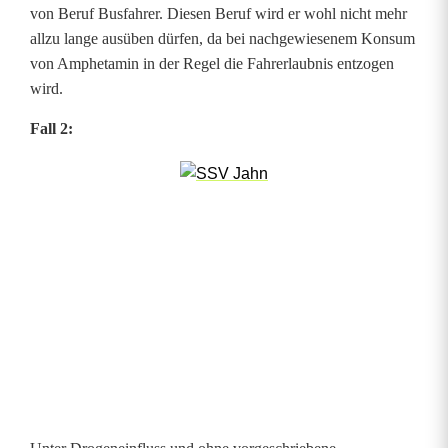
von Beruf Busfahrer. Diesen Beruf wird er wohl nicht mehr
f
allzu lange ausüben dürfen, da bei nachgewiesenem Konsum
von Amphetamin in der Regel die Fahrerlaubnis entzogen
l
wird.
u
Fall 2:
s
s
u
n
t
e
r
w