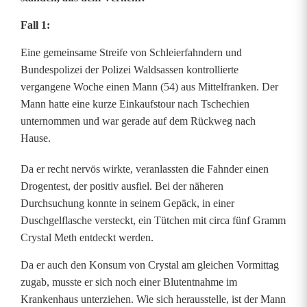
t
Fall 1:
e
Eine gemeinsame Streife von Schleierfahndern und
r
Bundespolizei der Polizei Waldsassen kontrollierte
vergangene Woche einen Mann (54) aus Mittelfranken. Der
D
Mann hatte eine kurze Einkaufstour nach Tschechien
r
unternommen und war gerade auf dem Rückweg nach
Hause.
o
Da er recht nervös wirkte, veranlassten die Fahnder einen
g
Drogentest, der positiv ausfiel. Bei der näheren
e
Durchsuchung konnte in seinem Gepäck, in einer
Duschgelflasche versteckt, ein Tütchen mit circa fünf Gramm
n
Crystal Meth entdeckt werden.
e
Da er auch den Konsum von Crystal am gleichen Vormittag
i
zugab, musste er sich noch einer Blutentnahme im
Krankenhaus unterziehen. Wie sich herausstelle, ist der Mann
n