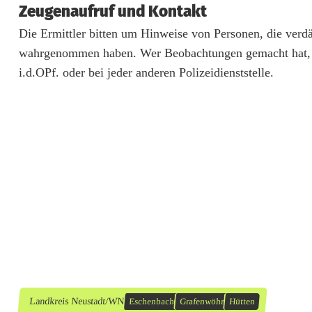
Zeugenaufruf und Kontakt
n
Die Ermittler bitten um Hinweise von Personen, die verd
d
wahrgenommen haben. Wer Beobachtungen gemacht hat, me
a
i.d.OPf. oder bei jeder anderen Polizeidienststelle.
l
i
s
m
u
s
a
n
Landkreis Neustadt/WN
Eschenbach
Grafenwöhr
Hütten
B