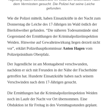
7
dem Vermissten gesucht. Die Polizei hat seine Leiche
gefunden.
)
Wie die Polizei mitteilt, haben Einsatzkräfte in der Nacht zum
a
Donnerstag die Leiche des 17-Jährigen im Wald östlich der
u
Bierlohweiher gefunden. “Die näheren Todesumstände sind
Gegenstand der Ermittlungen der Kriminalpolizeiinspektion
s
Weiden. Hinweise auf Gewalteinwirkung liegen derzeit nicht
G
vor”, erklärt Polizeihauptkommissar
Anton Hagen
vom
Polizeipräsidium Oberpfalz.
r
Der Jugendliche ist am Montagabend verschwunden,
a
nachdem er sich mit Freunden in der Nähe der Fischerhütte
f
getroffen hat. Hunderte Einsatzkräfte haben nach seinem
Verschwinden nach dem 17-Jährigen gesucht.
e
n
Die Ermittlungen hat die Kriminalpolizeiinspektion Weiden
noch im Laufe der Nacht vor Ort übernommen. Eine
w
Obduktion ist für Freitag in den Vormittagsstunden geplant.