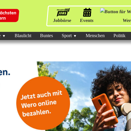
Jobbörse
Events
Wer
e
Blaulicht
Buntes
Sport
Menschen
Politik