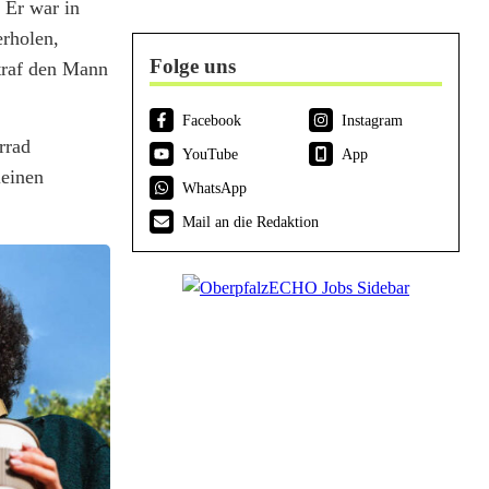
 Er war in
erholen,
Folge uns
 traf den Mann
Facebook
Instagram
rrad
YouTube
App
leinen
WhatsApp
Mail an die Redaktion