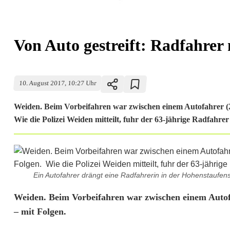
Von Auto gestreift: Radfahrer n
10. August 2017, 10:27 Uhr
Weiden. Beim Vorbeifahren war zwischen einem Autofahrer (29
Wie die Polizei Weiden mitteilt, fuhr der 63-jährige Radfahre
Ein Autofahrer drängt eine Radfahrerin in der Hohenstaufenst
V
Weiden. Beim Vorbeifahren war zwischen einem Autofa
– mit Folgen.
o