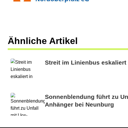
f
t
:
R
Ähnliche Artikel
a
d
Streit im Linienbus eskalier
f
a
h
Sonnenblendung führt zu Unf
r
Anhänger bei Neunburg
e
r