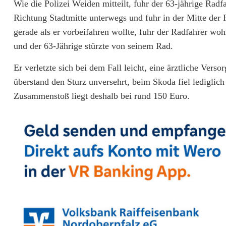
Wie die Polizei Weiden mitteilt, fuhr der 63-jährige R
n
Richtung Stadtmitte unterwegs und fuhr in der Mitte der 
A
gerade als er vorbeifahren wollte, fuhr der Radfahrer wo
u
und der 63-Jährige stürzte von seinem Rad.
t
Er verletzte sich bei dem Fall leicht, eine ärztliche Verso
überstand den Sturz unversehrt, beim Skoda fiel ledigli
o
Zusammenstoß liegt deshalb bei rund 150 Euro.
g
e
s
t
r
e
i