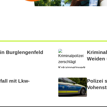
t in Burglengenfeld
Kriminal
Weiden 
all mit Lkw-
Polizei 
Vohenst