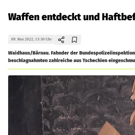
Waffen entdeckt und Haftbef
09. Mai 2022, 13:30 Uhr
Waidhaus/Bärnau. Fahnder der Bundespolizeiinspektion
beschlagnahmten zahlreiche aus Tschechien eingeschmu
W
a
f
f
e