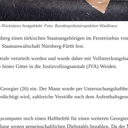
 Rücksitzes festgeklebt. Foto: Bundespolizeiinspektion Waidhaus
sberg einen türkischen Staatsangehörigen im Fernreisebus vo
 Staatsanwaltschaft Nürnberg-Fürth fest.
rafe verurteilt worden und wurde daher mit Vollstreckungsha
 hinter Gitter in die Justizvollzugsanstalt (JVA) Weiden.
n Georgier (26) ein. Der Mann wurde per Untersuchungshaftbe
verdächtigt wird, zahlreiche Verstöße nach dem Aufenthaltsges
scomputer noch einen Haftbefehl für einen weiteren Georgier 
eilung wegen gemeinschaftlichen Diebstahls bezahlen. Da der