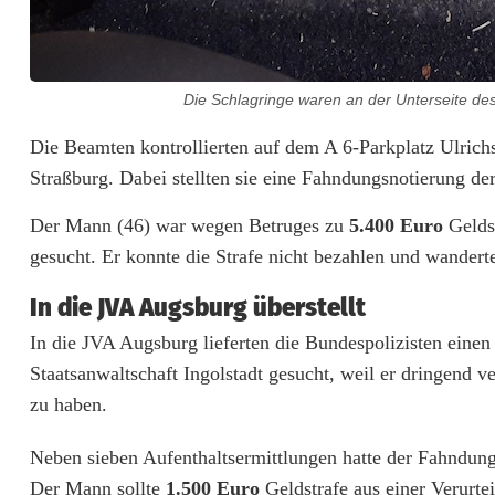
H
a
f
Die Schlagringe waren an der Unterseite des
t
Die Beamten kontrollierten auf dem A 6-Parkplatz Ulrich
Straßburg. Dabei stellten sie eine Fahndungsnotierung der
b
e
Der Mann (46) war wegen Betruges zu
5.400 Euro
Geldst
gesucht. Er konnte die Strafe nicht bezahlen und wanderte
f
In die JVA Augsburg überstellt
e
In die JVA Augsburg lieferten die Bundespolizisten eine
h
Staatsanwaltschaft Ingolstadt gesucht, weil er dringend 
l
zu haben.
e
Neben sieben Aufenthaltsermittlungen hatte der Fahndung
v
Der Mann sollte
1.500 Euro
Geldstrafe aus einer Verurt