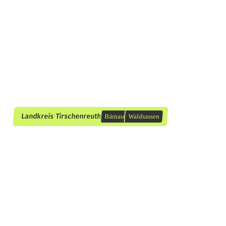
Landkreis Tirschenreuth
Bärnau
Waldsassen