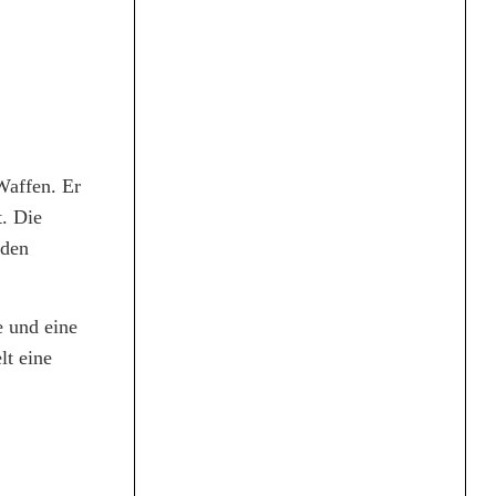
Waffen. Er
t. Die
 den
e und eine
lt eine