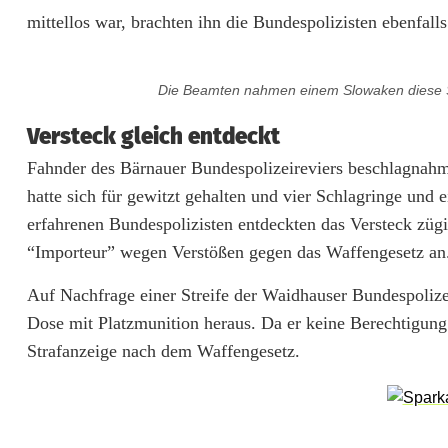
o
mittellos war, brachten ihn die Bundespolizisten ebenfall
l
Die Beamten nahmen einem Slowaken diese Sc
l
Versteck gleich entdeckt
s
Fahnder des Bärnauer Bundespolizeireviers beschlagnahm
t
hatte sich für gewitzt gehalten und vier Schlagringe und 
r
erfahrenen Bundespolizisten entdeckten das Versteck züg
e
“Importeur” wegen Verstößen gegen das Waffengesetz an
c
Auf Nachfrage einer Streife der Waidhauser Bundespolizei
Dose mit Platzmunition heraus. Da er keine Berechtigung 
k
Strafanzeige nach dem Waffengesetz.
t