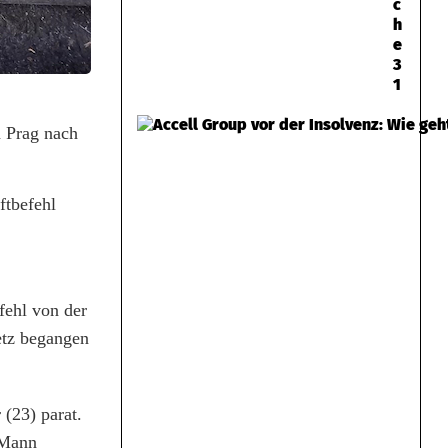
c
h
e
3
1
n Prag nach
ftbefehl
fehl von der
etz begangen
(23) parat.
 Mann