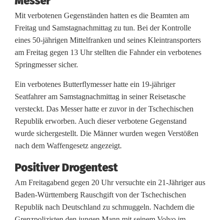
Messer
o
Mit verbotenen Gegenständen hatten es die Beamten am
l
Freitag und Samstagnachmittag zu tun. Bei der Kontrolle
i
eines 50-jährigen Mittelfranken und seines Kleintransporters
am Freitag gegen 13 Uhr stellten die Fahnder ein verbotenes
z
Springmesser sicher.
i
Ein verbotenes Butterflymesser hatte ein 19-jähriger
s
Seatfahrer am Samstagnachmittag in seiner Reisetasche
versteckt. Das Messer hatte er zuvor in der Tschechischen
t
Republik erworben. Auch dieser verbotene Gegenstand
e
wurde sichergestellt. Die Männer wurden wegen Verstößen
nach dem Waffengesetz angezeigt.
n
Positiver Drogentest
h
Am Freitagabend gegen 20 Uhr versuchte ein 21-Jähriger aus
a
Baden-Württemberg Rauschgift von der Tschechischen
b
Republik nach Deutschland zu schmuggeln. Nachdem die
Grenzpolizisten den jungen Mann mit seinem Volvo im