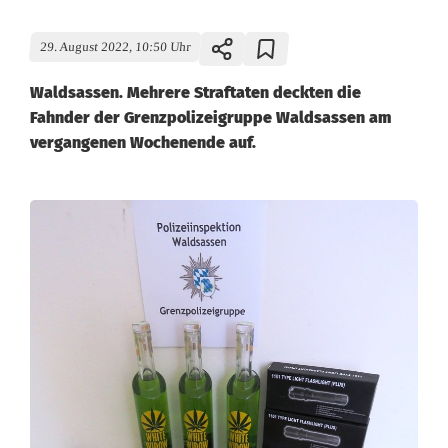
29. August 2022, 10:50 Uhr
Waldsassen. Mehrere Straftaten deckten die
Fahnder der Grenzpolizeigruppe Waldsassen am
vergangenen Wochenende auf.
W
a
l
d
s
a
s