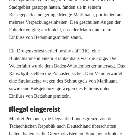
e
Stadtgebiet gestoppt hatten, fanden sie in seinem
n
Reisegepäck eine geringe Menge Marihuana, portioniert auf
mehrere Verpackungseinheiten. Den geschulten Augen der
a
Fahnder entging auch nicht, dass der Mann unter dem
l
Einfluss von Betäubungsmitteln stand.
l
Ein Drogenvortest verlief positiv auf THC, eine
Blutentnahme in einem Krankenhaus war die Folge. Die
e
Weiterfahrt wurde dem Baden-Württemberger untersagt. Das
H
Rauschgift stellten die Polizisten sicher. Den Mann erwartet
eine Strafanzeige wegen des Schmuggels von Marihuana
ä
sowie eine Bußgeldanzeige wegen des Fahrens unter
n
Einfluss von Betäubungsmitteln.
d
Illegal eingereist
e
Mit drei Personen, die illegal die Landesgrenze von der
Tschechischen Republik nach Deutschland überschritten
v
hatten, hatten es die Grenzpolizisten am Sonntagnachmittag