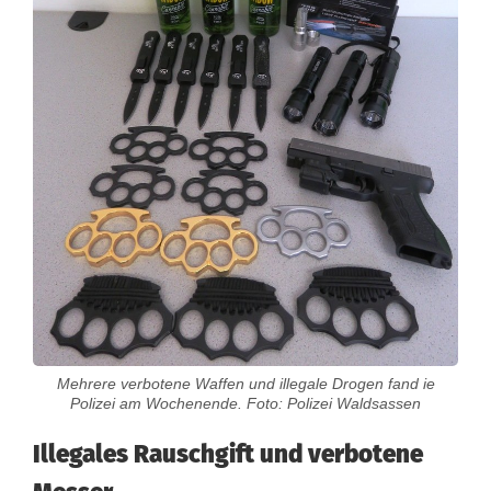
s
e
n
e
r
G
r
e
n
Mehrere verbotene Waffen und illegale Drogen fand ie
Polizei am Wochenende. Foto: Polizei Waldsassen
z
Illegales Rauschgift und verbotene
p