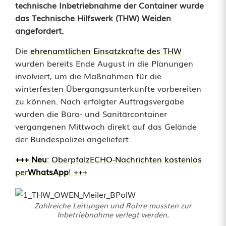
technische Inbetriebnahme der Container wurde
e
das Technische Hilfswerk (THW) Weiden
r
angefordert.
ä
Die
ehrenamtlichen Einsatzkräfte des THW
wurden bereits Ende August in die Planungen
u
involviert, um die Maßnahmen für die
m
winterfesten Übergangsunterkünfte vorbereiten
zu können. Nach erfolgter Auftragsvergabe
e
wurden die Büro- und Sanitärcontainer
f
vergangenen Mittwoch direkt auf das Gelände
der Bundespolizei angeliefert.
ü
+++ N
eu
: OberpfalzECHO-Nachrichten kostenlos
r
per
WhatsApp
! +++
F
l
Zahlreiche Leitungen und Rohre mussten zur
Inbetriebnahme verlegt werden.
ü