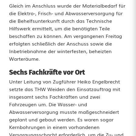
Gleich im Anschluss wurde der Materialbedarf für
c
die Elektro-, Frisch- und Abwasserversorgung für
h
die Behelfsunterkunft durch das Technische
Hilfswerk ermittelt, um die benötigten Teile
t
beschaffen zu können. Am vergangenen Freitag
l
erfolgten schließlich der Anschuss sowie die
Inbetriebnahme der winterfesten, beheizten
i
Warteräume.
n
Sechs Fachkräfte vor Ort
g
Unter Leitung von Zugführer Heiko Engelbrecht
e
setzte das THW Weiden den Einsatzauftrag mit
insgesamt sechs Fachkräften und zwei
e
Fahrzeugen um. Die Wasser- und
i
Abwasserversorgung musste maßgeschneidert
geplant und gebaut werden. Es waren sogar
n
Kernbohrungen in einem vorhandenen
g
Versorgungsschacht erforderlich, um die Zu- und