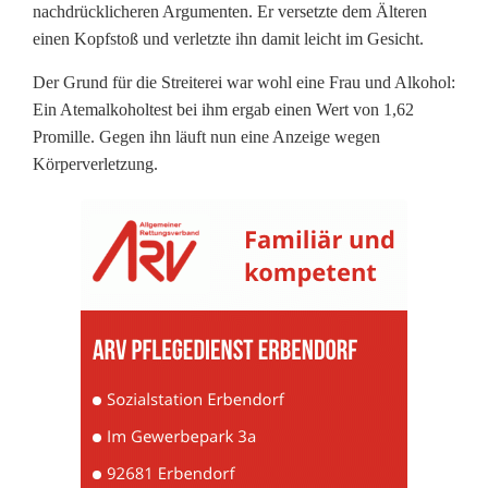
e
nachdrücklicheren Argumenten. Er versetzte dem Älteren
n
einen Kopfstoß und verletzte ihn damit leicht im Gesicht.
e
Der Grund für die Streiterei war wohl eine Frau und Alkohol:
Ein Atemalkoholtest bei ihm ergab einen Wert von 1,62
r
Promille. Gegen ihn läuft nun eine Anzeige wegen
(
Körperverletzung.
5
3
)
g
e
g
e