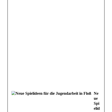
Ne
ue
Spi
elid