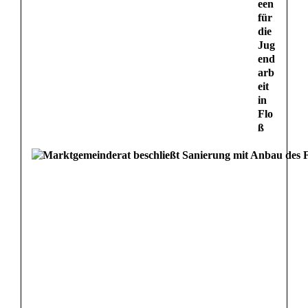
een
für
die
Jug
end
arb
eit
in
Flo
ß