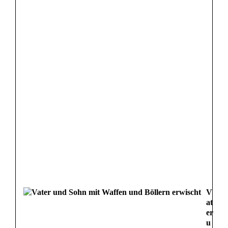
u
m
F
r
a
u
V
at
er
u