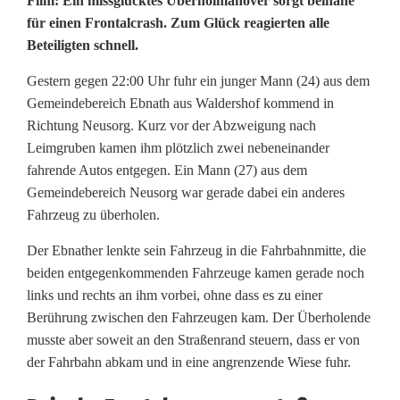
Film: Ein missglücktes Überholmanöver sorgt beinahe
i
für einen Frontalcrash. Zum Glück reagierten alle
Beteiligten schnell.
e
i
Gestern gegen 22:00 Uhr fuhr ein junger Mann (24) aus dem
Gemeindebereich Ebnath aus Waldershof kommend in
m
Richtung Neusorg. Kurz vor der Abzweigung nach
A
Leimgruben kamen ihm plötzlich zwei nebeneinander
fahrende Autos entgegen. Ein Mann (27) aus dem
c
Gemeindebereich Neusorg war gerade dabei ein anderes
Fahrzeug zu überholen.
t
i
Der Ebnather lenkte sein Fahrzeug in die Fahrbahnmitte, die
beiden entgegenkommenden Fahrzeuge kamen gerade noch
o
links und rechts an ihm vorbei, ohne dass es zu einer
n
Berührung zwischen den Fahrzeugen kam. Der Überholende
musste aber soweit an den Straßenrand steuern, dass er von
f
der Fahrbahn abkam und in eine angrenzende Wiese fuhr.
i