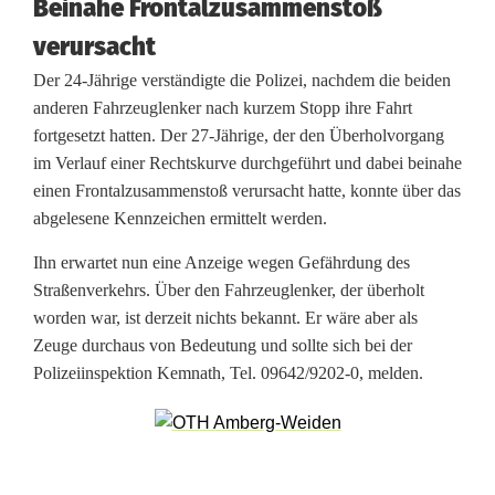
Beinahe Frontalzusammenstoß
l
verursacht
m
Der 24-Jährige verständigte die Polizei, nachdem die beiden
:
anderen Fahrzeuglenker nach kurzem Stopp ihre Fahrt
fortgesetzt hatten. Der 27-Jährige, der den Überholvorgang
Ü
im Verlauf einer Rechtskurve durchgeführt und dabei beinahe
einen Frontalzusammenstoß verursacht hatte, konnte über das
b
abgelesene Kennzeichen ermittelt werden.
e
Ihn erwartet nun eine Anzeige wegen Gefährdung des
r
Straßenverkehrs. Über den Fahrzeuglenker, der überholt
h
worden war, ist derzeit nichts bekannt. Er wäre aber als
Zeuge durchaus von Bedeutung und sollte sich bei der
o
Polizeiinspektion Kemnath, Tel. 09642/9202-0, melden.
l
m
a