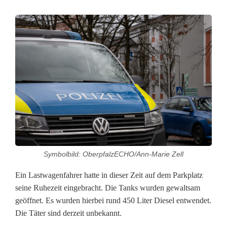
W
i
e
d
e
r
D
Symbolbild: OberpfalzECHO/Ann-Marie Zell
i
Ein Lastwagenfahrer hatte in dieser Zeit auf dem Parkplatz
e
seine Ruhezeit eingebracht. Die Tanks wurden gewaltsam
s
geöffnet. Es wurden hierbei rund 450 Liter Diesel entwendet.
Die Täter sind derzeit unbekannt.
e