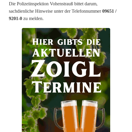
l
Die Polizeiinspektion Vohenstrauß bittet darum,
sachdienliche Hinweise unter der Telefonnummer
09651 /
a
9201-0
zu melden.
u
s
e
i
n
e
m
L
a
s