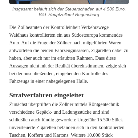
b
Insgesamt beläuft sich der Steuerschaden auf 4.500 Euro.
e
Bild: Hauptzollamt Regensburg
e
Die Zollbeamten der Kontrolleinheit Verkehrswege
Waidhaus kontrollierten ein aus Südosteuropa kommendes
n
Auto. Auf die Frage der Zöllner nach mitgeführten Waren,
d
antworteten die beiden Fahrzeuginsassen, Zigaretten dabei zu
haben, aber auch nur im erlaubten Rahmen. Dass diese
e
Aussagen nicht mit der Realität übereinstimmten, zeigte sich
n
bei der anschließenden, eingehenden Kontrolle des
Fahrzeugs in einer nahegelegenen Halle.
S
c
Strafverfahren eingeleitet
Zunächst überprüften die Zöllner mittels Röntgentechnik
h
verschiedene Gepäck- und Ladungsstücke und sind
m
schließlich auch fündig geworden: Ungefähr 15.500 Stück
unversteuerte Zigaretten befanden sich in den kontrollierten
u
Taschen, Koffern und Kartons. Weitere 10.000 Stück