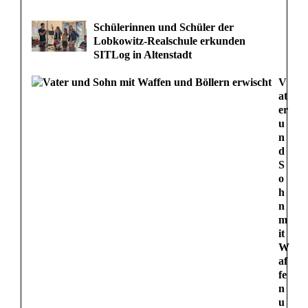
Schülerinnen und Schüler der
Lobkowitz-Realschule erkunden
SITLog in Altenstadt
V
at
er
u
n
d
S
o
h
n
m
it
W
af
fe
n
u