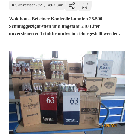
02. November 2021, 14:01 Uhr
Waidhaus. Bei einer Kontrolle konnten 25.500
Schmuggelzigaretten und ungefähr 210 Liter
unversteuerter Trinkbranntwein sichergestellt werden.
Z
ö
l
l
n
e
r