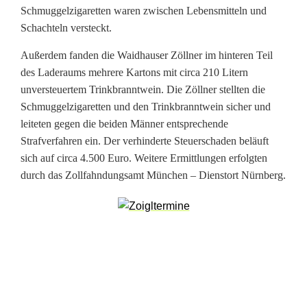
g
Schmuggelzigaretten waren zwischen Lebensmitteln und
Schachteln versteckt.
g
Außerdem fanden die Waidhauser Zöllner im hinteren Teil
e
des Laderaums mehrere Kartons mit circa 210 Litern
l
unversteuertem Trinkbranntwein. Die Zöllner stellten die
Schmuggelzigaretten und den Trinkbranntwein sicher und
f
leiteten gegen die beiden Männer entsprechende
a
Strafverfahren ein. Der verhinderte Steuerschaden beläuft
sich auf circa 4.500 Euro. Weitere Ermittlungen erfolgten
h
durch das Zollfahndungsamt München – Dienstort Nürnberg.
r
t