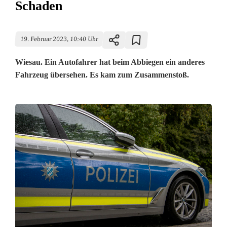
Schaden
19. Februar 2023, 10:40 Uhr
Wiesau. Ein Autofahrer hat beim Abbiegen ein anderes
Fahrzeug übersehen. Es kam zum Zusammenstoß.
Z
w
e
i
F
a