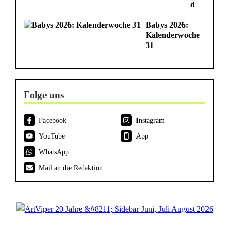
d
Babys 2026:
Kalenderwoche
31
Folge uns
Facebook
Instagram
YouTube
App
WhatsApp
Mail an die Redaktion