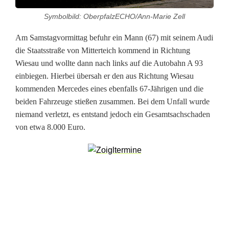
h
Symbolbild: OberpfalzECHO/Ann-Marie Zell
r
Am Samstagvormittag befuhr ein Mann (67) mit seinem Audi
z
die Staatsstraße von Mitterteich kommend in Richtung
e
Wiesau und wollte dann nach links auf die Autobahn A 93
einbiegen. Hierbei übersah er den aus Richtung Wiesau
u
kommenden Mercedes eines ebenfalls 67-Jährigen und die
g
beiden Fahrzeuge stießen zusammen. Bei dem Unfall wurde
niemand verletzt, es entstand jedoch ein Gesamtsachschaden
e
von etwa 8.000 Euro.
z
u
s
a
m