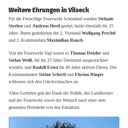
b
Weitere Ehrungen in Vilseck
z
Für die Freiwillige Feuerwehr Schönlind wurden
Stefanie
e
Streber
und
Andreas Hertl
geehrt, beide ebenfalls für 25
Jahre. Ihnen gratulierten der 2. Vorstand
Wolfgang Prechtl
i
und 2. Kommandant
Maximilian Rauch
.
c
Von der Feuerwehr Sigl waren es
Thomas Dotzler
und
h
Stefan Weiß
, die für 25 Jahre Dienstzeit ausgezeichnet
e
wurden, und
Rudolf Ernst
für 40 Jahre aktiven Dienst. Die
Kommandanten
Stefan Schertl
und
Florian Ringer
n
schlossen sich den Glückwünschen an.
f
Allen Geehrten galt der Dank der Politik, des Landkreises
ü
und der Feuerwehr sowie der Wunsch nach einer stets
gesunden Heimkehr von den Einsätzen.
r
V