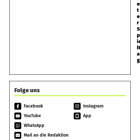
e
t
e
r
S
p
i
l
a
g
Folge uns
Facebook
Instagram
YouTube
App
WhatsApp
Mail an die Redaktion