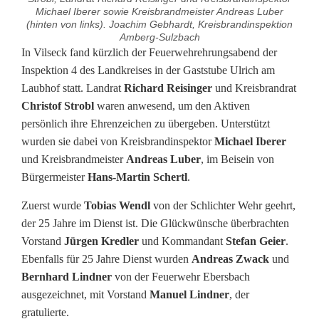
Michael Iberer sowie Kreisbrandmeister Andreas Luber
(hinten von links). Joachim Gebhardt, Kreisbrandinspektion
Amberg-Sulzbach
A
In Vilseck fand kürzlich der Feuerwehrehrungsabend der
Inspektion 4 des Landkreises in der Gaststube Ulrich am
c
Laubhof statt. Landrat
Richard Reisinger
und Kreisbrandrat
Christof Strobl
waren anwesend, um den Aktiven
h
persönlich ihre Ehrenzeichen zu übergeben. Unterstützt
t
wurden sie dabei von Kreisbrandinspektor
Michael Iberer
und Kreisbrandmeister
Andreas Luber
, im Beisein von
E
Bürgermeister
Hans-Martin Schertl
.
h
Zuerst wurde
Tobias Wendl
von der Schlichter Wehr geehrt,
r
der 25 Jahre im Dienst ist. Die Glückwünsche überbrachten
Vorstand
Jürgen Kredler
und Kommandant
Stefan Geier
.
e
Ebenfalls für 25 Jahre Dienst wurden
Andreas Zwack
und
n
Bernhard Lindner
von der Feuerwehr Ebersbach
ausgezeichnet, mit Vorstand
Manuel Lindner
, der
a
gratulierte.