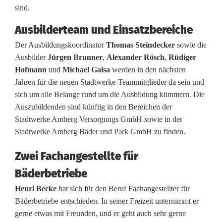
e
sind.
g
Ausbilderteam und Einsatzbereiche
r
Der Ausbildungskoordinator
Thomas Steindecker
sowie die
Ausbilder
Jürgen Brunner
,
Alexander Rösch
,
Rüdiger
ü
Hofmann
und
Michael Gaisa
werden in den nächsten
ß
Jahren für die neuen Stadtwerke-Teammitglieder da sein und
sich um alle Belange rund um die Ausbildung kümmern. Die
t
Auszubildenden sind künftig in den Bereichen der
n
Stadtwerke Amberg Versorgungs GmbH sowie in der
Stadtwerke Amberg Bäder und Park GmbH zu finden.
e
Zwei Fachangestellte für
u
Bäderbetriebe
n
Henri Becke
hat sich für den Beruf Fachangestellter für
N
Bäderbetriebe entschieden. In seiner Freizeit unternimmt er
a
gerne etwas mit Freunden, und er geht auch sehr gerne