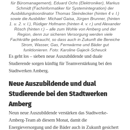
für Büromanagement), Eduard Ochs (Elektroniker), Markus
Schmidt (Fachinformatiker für Systemintegration) der
Ausbildungskoordinator Thomas Steindecker (hinten 4 v. l.)
sowie die Ausbilder: Michael Gaisa, Jürgen Brunner, (hinten
1. u. 2. v. l.), Rüdiger Hofmann (hinten 4. v. r.) und Alexander
Rösch (hinten r.) – alle zum Wohle von Amberg und der
Region, denn zur sicheren Versorgung werden viele
Fachkräfte gebraucht, so dass auch in Zukunft die Bereiche
Strom, Wasser, Gas, Fernwärme und Bäder gut
funktionieren. Foto: Karoline Gajeck-Scheuck
A
Es geht los – sieben neue Auszubildende und duale
Studierende sorgen künftig für Teamverstärkung bei den
m
Stadtwerken Amberg.
b
Neue Auszubildende und dual
e
Studierende bei den Stadtwerken
r
Amberg
g
Neun neue Auszubildende verstärken das Stadtwerke-
Amberg-Team ab diesem Monat, damit die
b
Energieversorgung und die Bäder auch in Zukunft gesichert