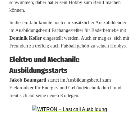
schwimmen; daher hat er sein Hobby zum Beruf machen
c
können.
h
In diesem Jahr konnte noch ein zusätzlicher Auszubildender
w
im Ausbildungsberuf Fachangestellter für Bäderbetriebe mit
Dominik Koller
eingestellt werden. Auch er mag es, sich mit
u
Freunden zu treffen; auch Fußball gehört zu seinen Hobbys.
c
Elektro und Mechanik:
h
Ausbildungsstarts
s
Jakob Baumgartl
startet im Ausbildungsberuf zum
Elektroniker für Energie- und Gebäudetechnik durch und
k
freut sich auf seine neuen Kollegen.
r
ä
f
t