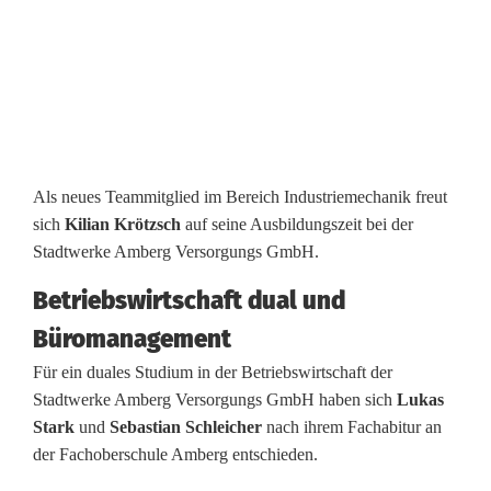
e
b
e
i
d
Als neues Teammitglied im Bereich Industriemechanik freut
sich
Kilian Krötzsch
auf seine Ausbildungszeit bei der
e
Stadtwerke Amberg Versorgungs GmbH.
n
Betriebswirtschaft dual und
S
Büromanagement
t
Für ein duales Studium in der Betriebswirtschaft der
Stadtwerke Amberg Versorgungs GmbH haben sich
Lukas
a
Stark
und
Sebastian Schleicher
nach ihrem Fachabitur an
d
der Fachoberschule Amberg entschieden.