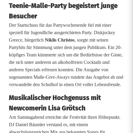
Teenie-Malle-Party begeistert junge
n
Besucher
g
Der Startschuss für das Partywochenende fiel mit einer
b
speziell für Jugendliche ausgerichteten Party. Diskjockey
Greece, bürgerlich
Niklis Christos
, sorgte mit seinen
e
Partyhits für Stimmung unter dem jungen Publikum. Ein 20-
l
köpfiges Team kümmerte sich um die Bedürfnisse der Gäste,
die sich unter anderem an alkoholfreien Cocktails und
e
anderen Specials erfreuen konnten. Die Ausgabe von
b
sogenannten Malle-Give-Aways rundete das Angebot ab und
verwandelte den Schulhof in einen Ort voller Lebensfreude.
t
Musikalischer Hochgenuss mit
E
Newcomerin Lisa Grötsch
s
Am Samstagabend erreichte die Festivität ihren Höhepunkt.
l
DJ Daniel Bäumler verstand es, mit einem
a
abwechslungsreichen Mix aus bekannten Songs für