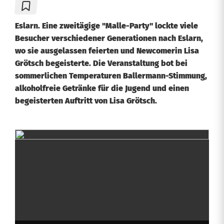
Eslarn. Eine zweitägige "Malle-Party" lockte viele
Besucher verschiedener Generationen nach Eslarn,
wo sie ausgelassen feierten und Newcomerin Lisa
Grötsch begeisterte. Die Veranstaltung bot bei
sommerlichen Temperaturen Ballermann-Stimmung,
alkoholfreie Getränke für die Jugend und einen
begeisterten Auftritt von Lisa Grötsch.
B
a
l
l
e