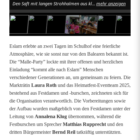
Den Saft mit langen Strohhalmen aus kleinen Eimern genießen, war für den Nachwuchs etwas Besonderes. Foto: Karl Ziegler
mehr anzeigen
r
m
a
n
Eslarn erlebte an zwei Tagen im Schulhof eine feierliche
n
Atmosphäre, wie sie sonst nur von den Balearen bekannt ist.
Die “Malle-Party” lockte mit ihrer offenen und herzlichen
-
Einladung “kommt alle nach Eslarn” Menschen
S
verschiedener Generationen an, um gemeinsam zu feiern. Die
Markträtin
Laura Roth
und das Heimatfest-Eventteam 2025,
t
bestehend aus Festdamen und -burschen, zeichneten sich für
i
die Organisation verantwortlich. Die Vorbereitungen sowie
der Aufbau wurden maßgeblich von den Festdamen unter der
m
Leitung von
Annalena Klug
übernommen, während die
m
Festburschen um Sprecher
Matthias Rupprecht
und den
dritten Bürgermeister
Bernd Reil
tatkräftig unterstützten.
u