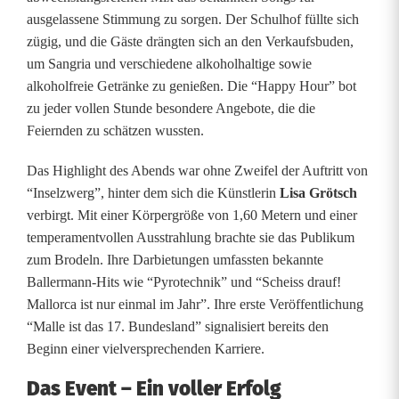
ausgelassene Stimmung zu sorgen. Der Schulhof füllte sich
r
zügig, und die Gäste drängten sich an den Verkaufsbuden,
n
um Sangria und verschiedene alkoholhaltige sowie
alkoholfreie Getränke zu genießen. Die “Happy Hour” bot
e
zu jeder vollen Stunde besondere Angebote, die die
r
Feiernden zu schätzen wussten.
S
Das Highlight des Abends war ohne Zweifel der Auftritt von
“Inselzwerg”, hinter dem sich die Künstlerin
Lisa Grötsch
c
verbirgt. Mit einer Körpergröße von 1,60 Metern und einer
h
temperamentvollen Ausstrahlung brachte sie das Publikum
zum Brodeln. Ihre Darbietungen umfassten bekannte
u
Ballermann-Hits wie “Pyrotechnik” und “Scheiss drauf!
l
Mallorca ist nur einmal im Jahr”. Ihre erste Veröffentlichung
“Malle ist das 17. Bundesland” signalisiert bereits den
h
Beginn einer vielversprechenden Karriere.
o
Das Event – Ein voller Erfolg