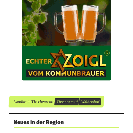
i
e
r
e
n
s
i
c
h
Landkreis Tirschenreuth
Tirschenreuth
Waldershof
ü
Neues in der Region
b