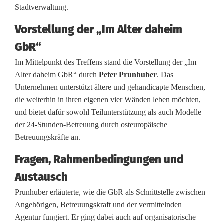
Stadtverwaltung.
n
d
Vorstellung der „Im Alter daheim
GbR“
e
Im Mittelpunkt des Treffens stand die Vorstellung der „Im
r
Alter daheim GbR“ durch
Peter Prunhuber
. Das
t
Unternehmen unterstützt ältere und gehandicapte Menschen,
die weiterhin in ihren eigenen vier Wänden leben möchten,
e
und bietet dafür sowohl Teilunterstützung als auch Modelle
n
der 24-Stunden-Betreuung durch osteuropäische
Betreuungskräfte an.
b
Fragen, Rahmenbedingungen und
e
Austausch
a
Prunhuber erläuterte, wie die GbR als Schnittstelle zwischen
u
Angehörigen, Betreuungskraft und der vermittelnden
f
Agentur fungiert. Er ging dabei auch auf organisatorische