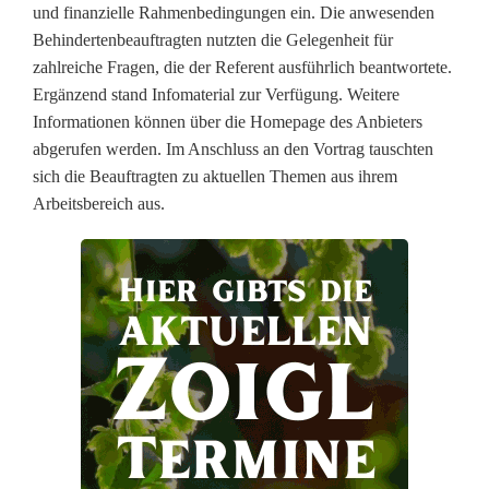
und finanzielle Rahmenbedingungen ein. Die anwesenden
t
Behindertenbeauftragten nutzten die Gelegenheit für
zahlreiche Fragen, die der Referent ausführlich beantwortete.
r
Ergänzend stand Infomaterial zur Verfügung. Weitere
a
Informationen können über die Homepage des Anbieters
abgerufen werden. Im Anschluss an den Vortrag tauschten
g
sich die Beauftragten zu aktuellen Themen aus ihrem
t
Arbeitsbereich aus.
e
i
n
f
o
r
m