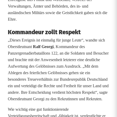
l
Verwaltungen, Ämter und Behörden, des in- und
ausländischen Militärs sowie die Geistlichkeit gaben sich die
e
Ehre.
g
Kommandeur zollt Respekt
e
„Dieses Ereignis ist einmalig für junge Leute“, wandte sich
n
Oberstleutnant
Ralf Georgi
, Kommandeur des
Panzergrenadierbataillons 122, an die Soldaten und Besucher
5
und brachte mit der Anwesenheit letzterer eine deutliche
6
Aufwertung des Gelöbnisses zum Ausdruck. „Mit dem
Ablegen des feierlichen Gelöbnisses gehen sie ein
S
besonderes Treueverhältnis zur Bundesrepublik Deutschland
o
ein und verteidigt die Rechte und Freiheit für unser Land und
andere. Ihre Entscheidung verdient höchsten Respekt“, sagte
l
Oberstleutnant Georgi zu den Rekrutinnen und Rekruten.
d
Wie wichtig eine gut funktionierende
a
Verteidigungsbereitschaft und -fähigkeit ist, verdeutlichte er