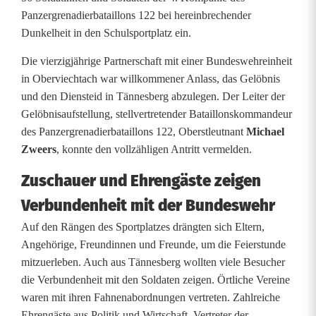
c
Panzergrenadierbataillons 122 bei hereinbrechender
Dunkelheit in den Schulsportplatz ein.
h
Die vierzigjährige Partnerschaft mit einer Bundeswehreinheit
e
in Oberviechtach war willkommener Anlass, das Gelöbnis
n
und den Diensteid in Tännesberg abzulegen. Der Leiter der
Gelöbnisaufstellung, stellvertretender Bataillonskommandeur
G
des Panzergrenadierbataillons 122, Oberstleutnant
Michael
e
Zweers
, konnte den vollzähligen Antritt vermelden.
l
Zuschauer und Ehrengäste zeigen
ö
Verbundenheit mit der Bundeswehr
b
Auf den Rängen des Sportplatzes drängten sich Eltern,
Angehörige, Freundinnen und Freunde, um die Feierstunde
n
mitzuerleben. Auch aus Tännesberg wollten viele Besucher
i
die Verbundenheit mit den Soldaten zeigen. Örtliche Vereine
waren mit ihren Fahnenabordnungen vertreten. Zahlreiche
s
Ehrengäste aus Politik und Wirtschaft, Vertreter der