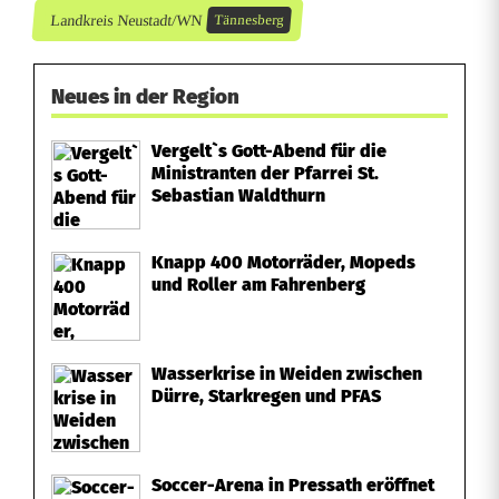
n
Landkreis Neustadt/WN
Tännesberg
s
Neues in der Region
t
e
Vergelt`s Gott-Abend für die
Ministranten der Pfarrei St.
i
Sebastian Waldthurn
d
Knapp 400 Motorräder, Mopeds
a
und Roller am Fahrenberg
b
Wasserkrise in Weiden zwischen
Dürre, Starkregen und PFAS
Soccer-Arena in Pressath eröffnet