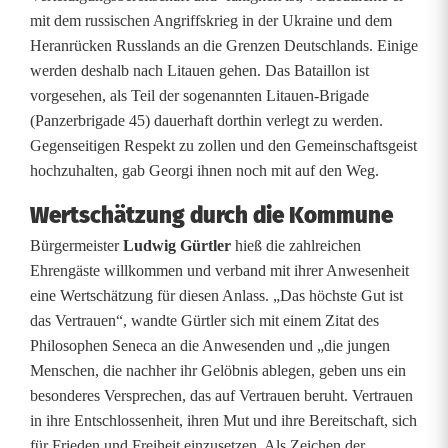
mit dem russischen Angriffskrieg in der Ukraine und dem
t
Heranrücken Russlands an die Grenzen Deutschlands. Einige
e
werden deshalb nach Litauen gehen. Das Bataillon ist
vorgesehen, als Teil der sogenannten Litauen-Brigade
n
(Panzerbrigade 45) dauerhaft dorthin verlegt zu werden.
u
Gegenseitigen Respekt zu zollen und den Gemeinschaftsgeist
hochzuhalten, gab Georgi ihnen noch mit auf den Weg.
n
Wertschätzung durch die Kommune
d
Bürgermeister
Ludwig Gürtler
hieß die zahlreichen
S
Ehrengäste willkommen und verband mit ihrer Anwesenheit
eine Wertschätzung für diesen Anlass. „Das höchste Gut ist
o
das Vertrauen“, wandte Gürtler sich mit einem Zitat des
l
Philosophen Seneca an die Anwesenden und „die jungen
Menschen, die nachher ihr Gelöbnis ablegen, geben uns ein
d
besonderes Versprechen, das auf Vertrauen beruht. Vertrauen
a
in ihre Entschlossenheit, ihren Mut und ihre Bereitschaft, sich
für Frieden und Freiheit einzusetzen. Als Zeichen der