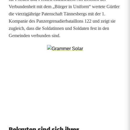
t
Verbundenheit mit dem „Bürger in Uniform“ wertete Gürtler
i
die vierzigjährige Patenschaft Tännesbergs mit der 1.
Kompanie des Panzergrenadierbataillons 122 und zeigt sie
n
zugleich, dass die Soldatinnen und Soldaten fest in den
n
Gemeinden verbunden sind.
e
n
i
n
T
ä
n
n
Rekruten sind sich ihrer