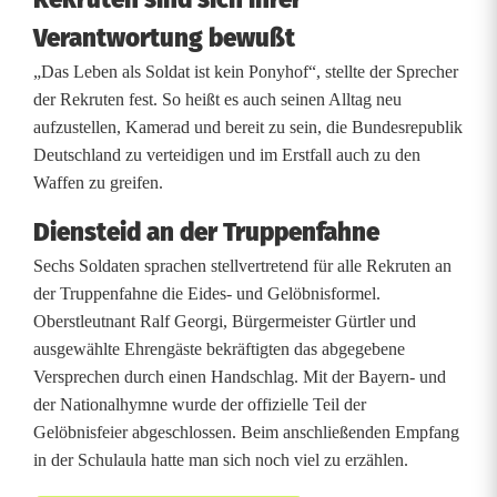
e
Verantwortung bewußt
s
„Das Leben als Soldat ist kein Ponyhof“, stellte der Sprecher
b
der Rekruten fest. So heißt es auch seinen Alltag neu
aufzustellen, Kamerad und bereit zu sein, die Bundesrepublik
e
Deutschland zu verteidigen und im Erstfall auch zu den
r
Waffen zu greifen.
g
Diensteid an der Truppenfahne
d
Sechs Soldaten sprachen stellvertretend für alle Rekruten an
der Truppenfahne die Eides- und Gelöbnisformel.
e
Oberstleutnant Ralf Georgi, Bürgermeister Gürtler und
n
ausgewählte Ehrengäste bekräftigten das abgegebene
Versprechen durch einen Handschlag. Mit der Bayern- und
D
der Nationalhymne wurde der offizielle Teil der
i
Gelöbnisfeier abgeschlossen. Beim anschließenden Empfang
in der Schulaula hatte man sich noch viel zu erzählen.
e